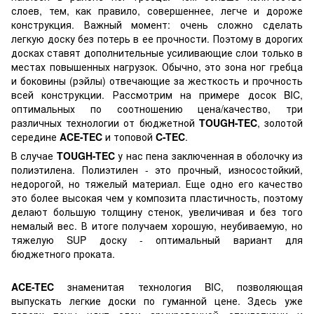
слоев, тем, как правило, совершеннее, легче и дороже
конструкция. Важный момент: очень сложно сделать
легкую доску без потерь в ее прочности. Поэтому в дорогих
досках ставят дополнительные усиливающие слои только в
местах повышенных нагрузок. Обычно, это зона ног гребца
и боковины (рэйлы) отвечающие за жесткость и прочность
всей конструкции. Рассмотрим на примере досок BIC,
оптимальных по соотношению цена/качество, три
различных технологии от бюджетной
TOUGH-TEC
, золотой
середине
ACE-TEC
и топовой
C-TEC
.
В случае
TOUGH-TEC
у нас пена заключенная в оболочку из
полиэтилена. Полиэтилен - это прочный, износостойкий,
недорогой, но тяжелый материал. Еще одно его качество
это более высокая чем у композита пластичность, поэтому
делают большую толщину стенок, увеличивая и без того
немалый вес. В итоге получаем хорошую, неубиваемую, но
тяжелую SUP доску - оптимальный вариант для
бюджетного проката.
ACE-TEC
знаменитая технология BIC, позволяющая
выпускать легкие доски по гуманной цене. Здесь уже