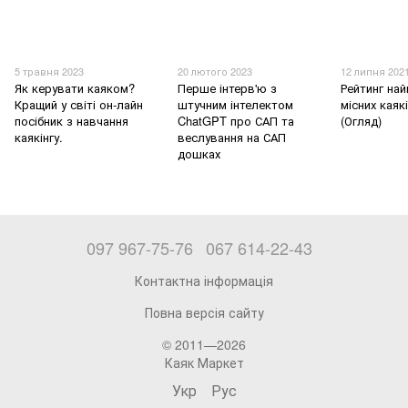
5 травня 2023
20 лютого 2023
12 липня 202
Як керувати каяком?
Перше інтерв'ю з
Рейтинг на
Кращий у світі он-лайн
штучним інтелектом
місних каякі
посібник з навчання
ChatGPT про САП та
(Огляд)
каякінгу.
веслування на САП
дошках
097 967-75-76
067 614-22-43
Контактна інформація
Повна версія сайту
© 2011—2026
Каяк Маркет
Укр
Рус