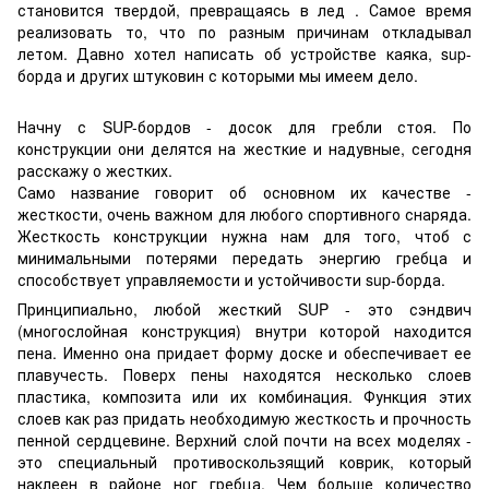
становится твердой, превращаясь в лед . Самое время
реализовать то, что по разным причинам откладывал
летом. Давно хотел написать об устройстве каяка, sup-
борда и других штуковин с которыми мы имеем дело.
Начну с SUP-бордов - досок для гребли стоя. По
конструкции они делятся на жесткие и надувные, сегодня
расскажу о жестких.
Само название говорит об основном их качестве -
жесткости, очень важном для любого спортивного снаряда.
Жесткость конструкции нужна нам для того, чтоб с
минимальными потерями передать энергию гребца и
способствует управляемости и устойчивости sup-борда.
Принципиально, любой жесткий SUP - это сэндвич
(многослойная конструкция) внутри которой находится
пена. Именно она придает форму доске и обеспечивает ее
плавучесть. Поверх пены находятся несколько слоев
пластика, композита или их комбинация. Функция этих
слоев как раз придать необходимую жесткость и прочность
пенной сердцевине. Верхний слой почти на всех моделях -
это специальный противоскользящий коврик, который
наклеен в районе ног гребца. Чем больше количество