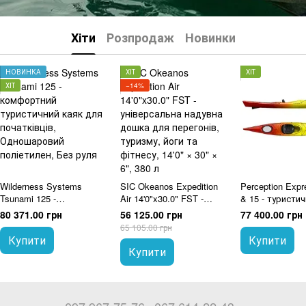
Хіти
Розпродаж
Новинки
НОВИНКА
ХІТ
ХІТ
ХІТ
−14%
Wilderness Systems
SIC Okeanos Expedition
Perception Expr
Tsunami 125 -
Air 14'0"x30.0" FST -
& 15 - туристи
комфортний туристичний
універсальна надувна
для походів ма
80 371.00 грн
56 125.00 грн
77 400.00 грн
каяк для початківців
дошка для перегонів,
типами водойм
65 105.00 грн
туризму, йоги та фітнесу
Купити
Купити
Купити