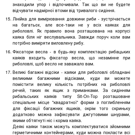
знаходили упор і відпочивали. Так що ви не будете
відчувати надмірної втоми від тривалого сидіння.
Лінійка для вимірювання довжини риби - зустрічається
на багатьох, але все-таки не у всіх каяках для
риболовлі. Як правило вона розташована на корпусі
каяка біля ніг веслувальника. Завжди поруч коли вам
потрібно виміряти виловлену рибу.
Фіксатори весла - в будь-яку комплектацію рибацьких
каяків входить фіксатор весла, що незамінне при
риболовлі, щоб весло не заважало вам.
Великі багажні відсіки - каяки для риболовлі обладнані
великими багажними відсіками, куди ви можете
помістити велику кількість потрібних на риболовлі
речей, таких як ящик з приманками. За сидінням
рибальських каяків типу Sit-On-Top розташоване
спеціальне місце "квадратної" форми з поглибленням
для фіксації багажних ящиків, окрім того скриньку
додатково можна зафіксувати джгутовими шнурами,
якими обтягнуті ніс і корма каяка.
Деякі каяки також можуть комплектуватися зйомними
герметичними контейнерами, куди можна покласти всі