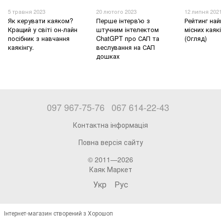
5 травня 2023
20 лютого 2023
12 липня 202
Як керувати каяком?
Перше інтерв'ю з
Рейтинг на
Кращий у світі он-лайн
штучним інтелектом
місних каякі
посібник з навчання
ChatGPT про САП та
(Огляд)
каякінгу.
веслування на САП
дошках
097 967-75-76
067 614-22-43
Контактна інформація
Повна версія сайту
© 2011—2026
Каяк Маркет
Укр
Рус
Інтернет-магазин створений з Хорошоп