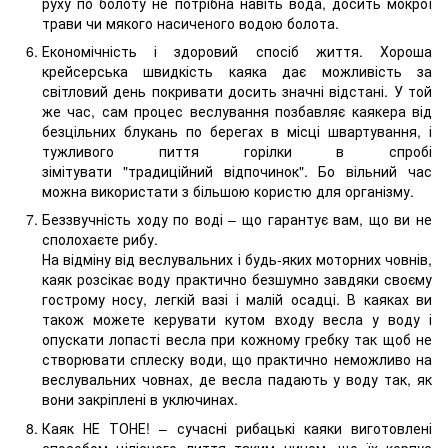
руху по болоту не потрібна навіть вода, досить мокрої
трави чи мякого насиченого водою болота.
Економічність і здоровий спосіб життя. Хороша
крейсерська швидкість каяка дає можливість за
світловий день покривати досить значні відстані. У той
же час, сам процес веслування позбавляє каякера від
безцільних блукань по берегах в місці швартування, і
тужливого пиття горілки в спробі
зімітувати "традиційний відпочинок". Бо вільний час
можна використати з більшою користю для організму.
Беззвучність ходу по воді – що гарантує вам, що ви не
сполохаєте рибу.
На відміну від веслувальних і будь-яких моторних човнів,
каяк розсікає воду практично безшумно завдяки своєму
гострому носу, легкій вазі і малій осадці. В каяках ви
також можете керувати кутом входу весла у воду і
опускати лопасті весла при кожному гребку так щоб не
створювати сплеску води, що практично неможливо на
веслувальних човнах, де весла падають у воду так, як
вони закріплені в уключинах.
Каяк НЕ ТОНЕ! – сучасні рибацькі каяки виготовлені
способом цілісного лиття таким чином, що їх корпус