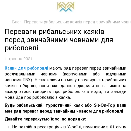
Блог
Переваги рибальських каяків перед звичайними човн
Переваги рибальських каяків
перед звичайними човнами для
риболовлі
1 травня 2021
Каяки для риболовлі
мають ряд переваг перед звичайними
веслувальними човнами (корпусними або надувними
човнами ПВХ). Незважаючи на малу популярність рибацьких
каяків в Україні, вони вже давно підкорили світ. І якщо на
заході хтось говорить про риболовлю з води, то завжди
мова йде про риболовлю з каяка.
Будь рибальський, туристичний каяк або Sit-On-Top каяк
має ряд переваг перед звичайним човном для риболовлі
Давайте перерахуємо їх усі по порядку:
Не потрібна реєстрація - в Україні, починаючи з 01 січня