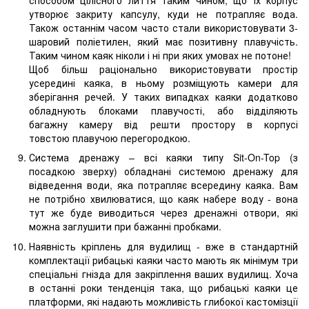
утворює закриту капсулу, куди не потрапляє вода.
Також останнім часом часто стали використовувати 3-
шаровий поліетилен, який має позитивну плавучість.
Таким чином каяк ніколи і ні при яких умовах не потоне!
Щоб більш раціонально використовувати простір
усередині каяка, в ньому розміщують камери для
зберігання речей. У таких випадках каяки додатково
обладнують блоками плавучості, або відділяють
багажну камеру від решти простору в корпусі
товстою плавучою перегородкою.
Система дренажу – всі каяки типу Sit-On-Top (з
посадкою зверху) обладнані системою дренажу для
відведення води, яка потрапляє всередину каяка. Вам
не потрібно хвилюватися, що каяк набере воду - вона
тут же буде виводиться через дренажні отвори, які
можна заглушити при бажанні пробками.
Наявність кріплень для вудилищ - вже в стандартній
комплектації рибацькі каяки часто мають як мінімум три
спеціальні гнізда для закріплення ваших вудилищ. Хоча
в останні роки тенденція така, що рибацькі каяки це
платформи, які надають можливість глибокої кастомізції