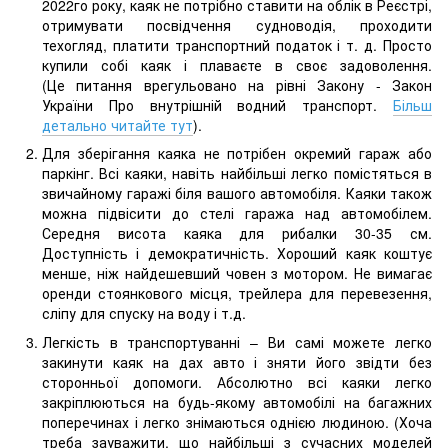
2022го року, каяк не потрібно ставити на облік в Реєстрі,
отримувати посвідчення судноводія, проходити
техогляд, платити транспортний податок і т. д. Просто
купили собі каяк і плаваєте в своє задоволення.
(Це питання врегульовано на рівні Закону - Закон
України Про внутрішній водний транспорт.
Більш
детально читайте тут
).
Для зберігання каяка не потрібен окремий гараж або
паркінг. Всі каяки, навіть найбільші легко помістяться в
звичайному гаражі біля вашого автомобіля. Каяки також
можна підвісити до стелі гаража над автомобілем.
Середня висота каяка для рибалки 30-35 см.
Доступність і демократичність. Хороший каяк коштує
менше, ніж найдешевший човен з мотором. Не вимагає
оренди стоянкового місця, трейлера для перевезення,
сліпу для спуску на воду і т.д.
Легкість в транспортуванні – Ви самі можете легко
закинути каяк на дах авто і зняти його звідти без
сторонньої допомоги. Абсолютно всі каяки легко
закріплюються на будь-якому автомобілі на багажних
поперечинах і легко знімаються однією людиною. (Хоча
треба зауважити, що найбільші з сучасних моделей