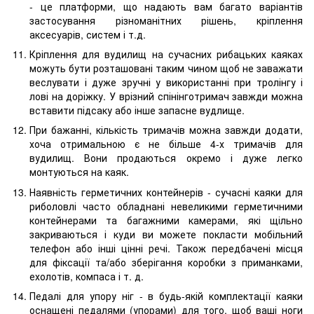
- це платформи, що надають вам багато варіантів
застосування різноманітних рішень, кріплення
аксесуарів, систем і т.д.
Кріплення для вудилищ на сучасних рибацьких каяках
можуть бути розташовані таким чином щоб не заважати
веслувати і дуже зручні у використанні при тролінгу і
лові на доріжку. У врізний спінінготримач завжди можна
вставити підсаку або інше запасне вудлище.
При бажанні, кількість тримачів можна завжди додати,
хоча отримальною є не більше 4-х тримачів для
вудилищ. Вони продаються окремо і дуже легко
монтуються на каяк.
Наявність герметичних контейнерів - сучасні каяки для
риболовлі часто обладнані невеликими герметичними
контейнерами та багажними камерами, які щільно
закриваються і куди ви можете покласти мобільний
телефон або інші цінні речі. Також передбачені місця
для фіксації та/або зберігання коробки з приманками,
ехолотів, компаса і т. д.
Педалі для упору ніг - в будь-якій комплектації каяки
оснащені педалями (упорами) для того, щоб ваші ноги