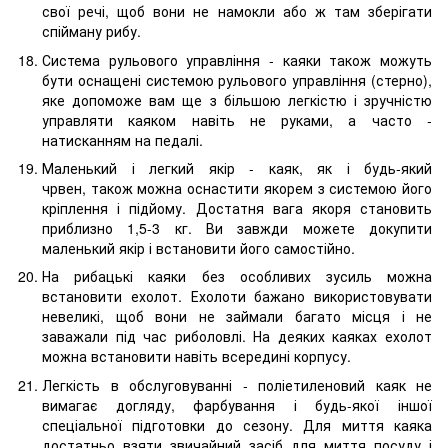
свої речі, щоб вони не намокли або ж там зберігати
спійману рибу.
Система рульового управління - каяки також можуть
бути оснащені системою рульового управління (стерно),
яке допоможе вам ще з більшою легкістю і зручністю
управляти каяком навіть не руками, а часто -
натисканням на педалі.
Маленький і легкий якір - каяк, як і будь-який
чрвен, також можна оснастити якорем з системою його
кріплення і підйому. Достатня вага якоря становить
приблизно 1,5-3 кг. Ви завжди можете докупити
маленький якір і встановити його самостійно.
На рибацькі каяки без особливих зусиль можна
встановити ехолот. Ехолоти бажано використовувати
невеликі, щоб вони не займали багато місця і не
заважали під час риболовлі. На деяких каяках ехолот
можна встановити навіть всередині корпусу.
Легкість в обслуговуванні - поліетиленовий каяк не
вимагає догляду, фарбування і будь-якої іншої
спеціальної підготовки до сезону. Для миття каяка
достатньо взяти звичайний засіб для миття посуду і