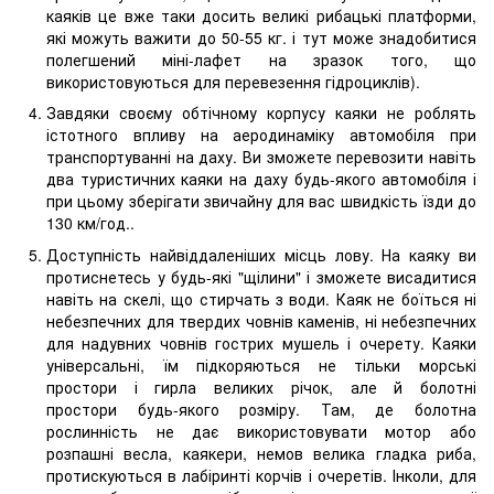
каяків це вже таки досить великі рибацькі платформи,
які можуть важити до 50-55 кг. і тут може знадобитися
полегшений міні-лафет на зразок того, що
використовуються для перевезення гідроциклів).
Завдяки своєму обтічному корпусу каяки не роблять
істотного впливу на аеродинаміку автомобіля при
транспортуванні на даху. Ви зможете перевозити навіть
два туристичних каяки на даху будь-якого автомобіля і
при цьому зберігати звичайну для вас швидкість їзди до
130 км/год..
Доступність найвіддаленіших місць лову. На каяку ви
протиснетесь у будь-які "щілини" і зможете висадитися
навіть на скелі, що стирчать з води. Каяк не боїться ні
небезпечних для твердих човнів каменів, ні небезпечних
для надувних човнів гострих мушель і очерету. Каяки
універсальні, їм підкоряються не тільки морські
простори і гирла великих річок, але й болотні
простори будь-якого розміру. Там, де болотна
рослинність не дає використовувати мотор або
розпашні весла, каякери, немов велика гладка риба,
протискуються в лабіринті корчів і очеретів. Інколи, для