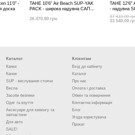
n 11'0" -
TAHE 10'6" Air Beach SUP-YAK
TAHE 12’6” 
я доска
PACK - широка надувна САП
- надувна 
дошка з можливістю установки
веслувальни
37 410.00 гр
26 470.80 грн
сидінь
підготовки
33 540.00 г
Каталог
Клієнтам
Каяки
Вхід до кабінету
Каное
Каталог
SUP - веслування стоячи
Про нас
Весла
Оплата і доставка
Засоби безпеки
Обмін та повернення
Одяг та взуття
Контактна інформація
Аксесуари для каякінгу та
Блог
запчастини
Угода користувача
Для авто
Прокат
SALE!