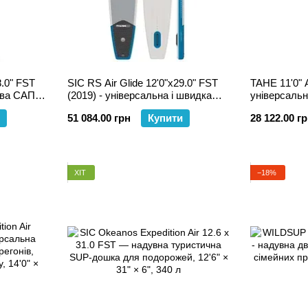
8.0" FST
SIC RS Air Glide 12'0"х29.0" FST
TAHE 11'0" 
ова САП-
(2019) - універсальна і швидка
універсаль
фітнесу
надувна SUP дошка для туризму
дошка для п
51 084.00 грн
Купити
28 122.00 г
та фітнесу
досвідчени
ХІТ
−18%