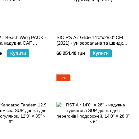
Air Beach Wing PACK -
SIC RS Air Glide 14'0"x28.0" CFL
на надувна САП
(2021) - універсальна та швидка
очатківців та
надувна SUP дошка для гонок,
рн
Купити
66 254.40 грн
Купити
х
туризму та фітнесу
−8%