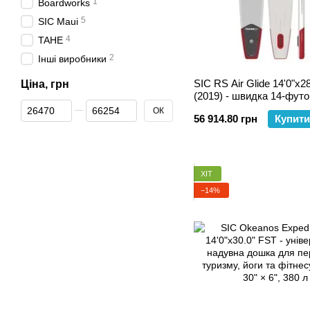
1
Boardworks
5
SIC Maui
4
TAHE
2
Інші виробники
SIC RS Air Glide 14'0"x2
Ціна, грн
(2019) - швидка 14-фут
Від Ціна, грн
До Ціна, грн
дошка для перегонів та 
ОК
56 914.80 грн
Купити
ХІТ
−14%