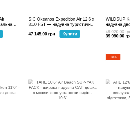
Air
SIC Okeanos Expedition Air 12.6 x
WILDSUP Ka
сальна
31.0 FST — надувна туристична
надувна дв
гонів,
SUP-дошка для подорожей
для сімейни
49 020.00 гр
47 145.00 грн
Купити
39 990.00 г
−10%