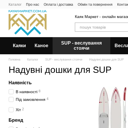
Перейти до основного контенту
Каталог
Про нас
Оплата і доставка
Обмін та повернення
Конта
Каяк Маркет - онлайн магази
SUP - веслування
Каяки
Каное
Весл
стоячи
Головна
Каталог
SUP - веслування стоячи
Надувні дошки для SUP
Надувні дошки для SUP
Наявність
8
В наявності
4
Під замовлення
2
Хіт
Бренд