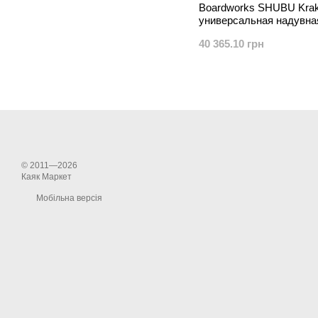
Boardworks SHUBU Krake
универсальная надувна
40 365.10 грн
© 2011—2026
Каяк Маркет
Мобільна версія