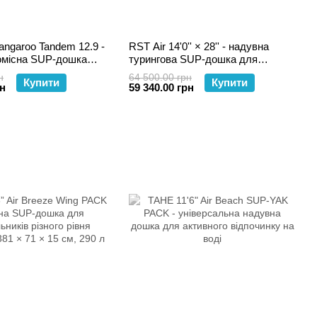
ngaroo Tandem 12.9 -
RST Air 14'0'' × 28'' - надувна
омісна SUP-дошка
турингова SUP-дошка для
х прогулянок
перегонів і подорожей
н
64 500.00 грн
Купити
Купити
рн
59 340.00 грн