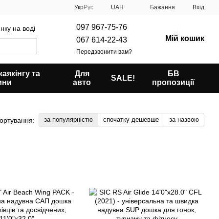
Укр
Рус
UAH
Бажання
Вхід
097 967-75-76
нку на воді
Мій кошик
067 614-22-43
Передзвонити вам?
аякінгу та
Для
БВ
SALE!
ини
авто
пропозиції
за популярністю
спочатку дешевше
за назвою
ортування: