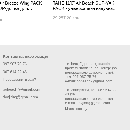
Air Breeze Wing PACK
TAHE 11'6" Air Beach SUP-YAK
SUP-дошка для
PACK - універсальна надувна
ків різного рівня
дошка для активного відпочинку
н
29 257.20 грн
на воді
рн
Контактна інформація
097 967-75-76
- м. Київ, Гідропарк, станція
прокату "Каяк Каное Центр" (за
067 614-22-43
попередньою домовленістю).
тел. 097-967-75-76;
Передзвонити вам?
e-mail: pobeach7@gmail.com
pobeach7@gmail.com
- м. Запоріжжя, тел. 067-614-22-
43 (за
dovjidag@gmail.com
попередньою домовленістю);
e-mail: dovjidag@gmail.com
Мапа проїзду