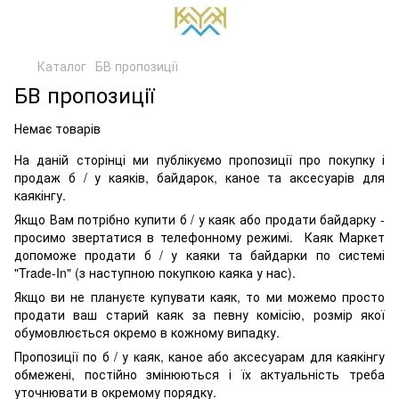
Каталог
БВ пропозиції
БВ пропозиції
Немає товарів
На даній сторінці ми публікуємо пропозиції про покупку і
продаж б / у каяків, байдарок, каное та аксесуарів для
каякінгу.
Якщо Вам потрібно купити б / у каяк або продати байдарку -
просимо звертатися в телефонному режимі. Каяк Маркет
допоможе продати б / у каяки та байдарки по системі
"Trade-In" (з наступною покупкою каяка у нас).
Якщо ви не плануєте купувати каяк, то ми можемо просто
продати ваш старий каяк за певну комісію, розмір якої
обумовлюється окремо в кожному випадку.
Пропозиції по б / у каяк, каное або аксесуарам для каякінгу
обмежені, постійно змінюються і їх актуальність треба
уточнювати в окремому порядку.