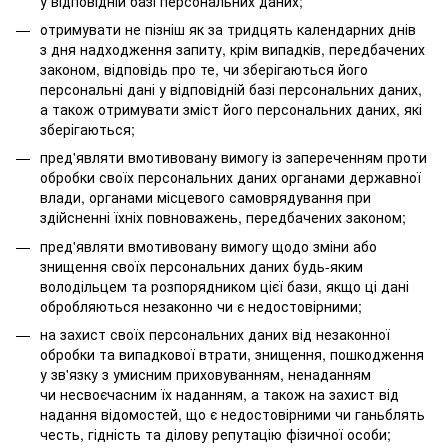
у відповідній базі персональних даних;
отримувати не пізніш як за тридцять календарних днів
з дня надходження запиту, крім випадків, передбачених
законом, відповідь про те, чи зберігаються його
персональні дані у відповідній базі персональних даних,
а також отримувати зміст його персональних даних, які
зберігаються;
пред'являти вмотивовану вимогу із запереченням проти
обробки своїх персональних даних органами державної
влади, органами місцевого самоврядування при
здійсненні їхніх повноважень, передбачених законом;
пред'являти вмотивовану вимогу щодо зміни або
знищення своїх персональних даних будь-яким
володільцем та розпорядником цієї бази, якщо ці дані
обробляються незаконно чи є недостовірними;
на захист своїх персональних даних від незаконної
обробки та випадкової втрати, знищення, пошкодження
у зв'язку з умисним приховуванням, ненаданням
чи несвоєчасним їх наданням, а також на захист від
надання відомостей, що є недостовірними чи ганьблять
честь, гідність та ділову репутацію фізичної особи;