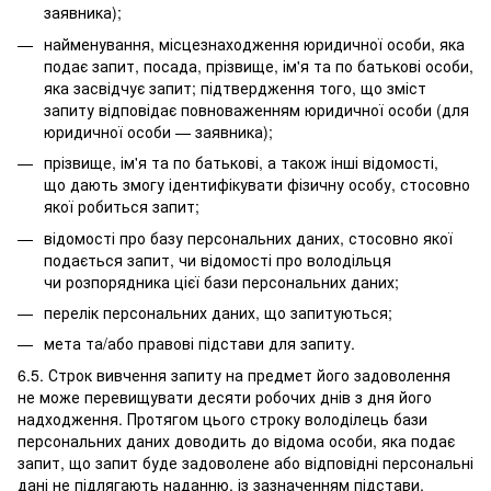
заявника);
найменування, місцезнаходження юридичної особи, яка
подає запит, посада, прізвище, ім'я та по батькові особи,
яка засвідчує запит; підтвердження того, що зміст
запиту відповідає повноваженням юридичної особи (для
юридичної особи — заявника);
прізвище, ім'я та по батькові, а також інші відомості,
що дають змогу ідентифікувати фізичну особу, стосовно
якої робиться запит;
відомості про базу персональних даних, стосовно якої
подається запит, чи відомості про володільця
чи розпорядника цієї бази персональних даних;
перелік персональних даних, що запитуються;
мета та/або правові підстави для запиту.
6.5. Строк вивчення запиту на предмет його задоволення
не може перевищувати десяти робочих днів з дня його
надходження. Протягом цього строку володілець бази
персональних даних доводить до відома особи, яка подає
запит, що запит буде задоволене або відповідні персональні
дані не підлягають наданню, із зазначенням підстави,