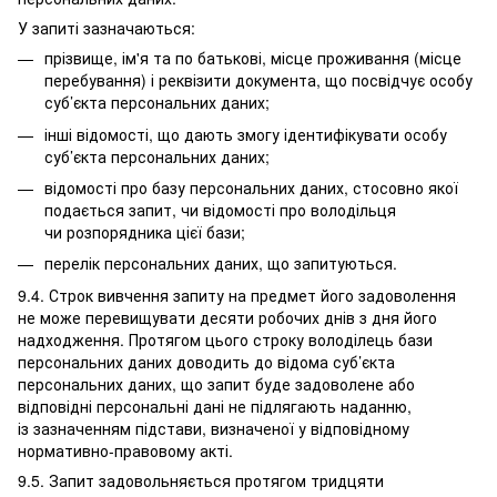
У запиті зазначаються:
прізвище, ім'я та по батькові, місце проживання (місце
перебування) і реквізити документа, що посвідчує особу
суб’єкта персональних даних;
інші відомості, що дають змогу ідентифікувати особу
суб’єкта персональних даних;
відомості про базу персональних даних, стосовно якої
подається запит, чи відомості про володільця
чи розпорядника цієї бази;
перелік персональних даних, що запитуються.
9.4. Строк вивчення запиту на предмет його задоволення
не може перевищувати десяти робочих днів з дня його
надходження. Протягом цього строку володілець бази
персональних даних доводить до відома суб’єкта
персональних даних, що запит буде задоволене або
відповідні персональні дані не підлягають наданню,
із зазначенням підстави, визначеної у відповідному
нормативно-правовому акті.
9.5. Запит задовольняється протягом тридцяти