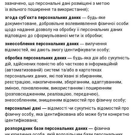
зазначено, що персональні дані розміщені з метою
їх вільного поширення та використання);
згода суб’єкта персональних даних
— будь-яке
документоване, добровільне волевиявлення фізичної особи
щодо надання дозволу на обробку її персональних даних
відповідно до сформульованої мети їх обробки;
знеособлення персональних даних
— вилучення
відомостей, які дають змогу ідентифікувати особу;
обробка персональних даних —
будь-яка дія або сукупність
дій, здійснених повністю або частково в інформаційній
(автоматизованій) системі та/або в картотеках
персональних даних, які пов’язані зі збиранням,
реєстрацією, накопиченням, зберіганням, адаптуванням,
зміною, поновленням, використанням і поширенням
(розповсюдженням, реалізацією, передачею),
знеособленням, знищенням відомостей про фізичну особу;
персональні дані —
відомості чи сукупність відомостей про
фізичну особу, яка ідентифікована або може бути конкретно
ідентифікована;
розпорядник бази персональних даних —
фізична
чи юридична особа, якій володільцем бази персональних