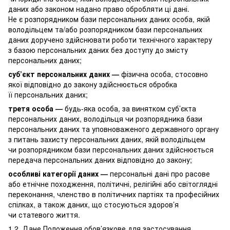
даних або законом надано право обробляти ці дані.
Не є розпорядником бази персональних даних особа, якій
володільцем та/або розпорядником бази персональних
даних доручено здійснювати роботи технічного характеру
з базою персональних даних без доступу до змісту
персональних даних;
суб’єкт персональних даних —
фізична особа, стосовно
якої відповідно до закону здійснюється обробка
її персональних даних;
третя особа —
будь-яка особа, за винятком суб’єкта
персональних даних, володільця чи розпорядника бази
персональних даних та уповноваженого державного органу
з питань захисту персональних даних, якій володільцем
чи розпорядником бази персональних даних здійснюється
передача персональних даних відповідно до закону;
особливі категорії даних —
персональні дані про расове
або етнічне походження, політичні, релігійні або світоглядні
переконання, членство в політичних партіях та професійних
спілках, а також даних, що стосуються здоров’я
чи статевого життя.
1.2. Дане Положення обов’язкове для застосування