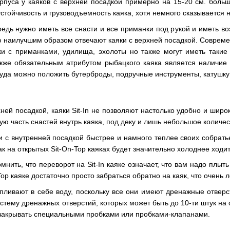
орпуса у каяков с верхней посадкой примерно на 15-20 см. боль
стойчивость и грузоводъемность каяка, хотя немного сказывается н
едь нужно иметь все снасти и все приманки под рукой и иметь во
 наилучшим образом отвечают каяки с верхней посадкой. Совреме
ки с приманками, удилища, эхолоты но также могут иметь такие
кже обязательным атрибутом рыбацкого каяка является наличие
куда можно положить бутерброды, подручные инструменты, катушку 
хней посадкой, каяки Sit-In не позволяют настолько удобно и шир
ую часть снастей внутрь каяка, под деку и лишь небольшое количе
ки с внутренней посадкой быстрее и намного теплее своих собрать
ак на открытых Sit-On-Top каяках будет значительно холоднее ходит
мнить, что переворот на Sit-In каяке означает, что вам надо плыть 
Top каяке достаточно просто забраться обратно на каяк, что очень 
пливают в себе воду, поскольку все они имеют дренажные отверст
стему дренажных отверстий, которых может быть до 10-ти штук на о
 закрывать специальными пробками или пробками-клапанами.