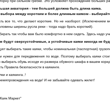
сторну при сильном гребке. Это усложняет прохождение больших ра
ьшая акватория - тем большей должна быть длина каяка.
с выбора между коротким и более длинным каяком - выбирайт
ть все то, что делают короткие. Но не наоборот. (Исключением м
ловины ширины русла реки - тогда надо брать короткий).
бирать так чтобы вам было комфортно в нем сидеть. Здесь надо уч
е будут сверхустойчивые, а устойчивые каяки никогда не бу
ует выбирать такие каяки, чтобы номинальная (паспортная) грузоп
ам нужен для передвижения по воде. Поэтому выбирать каяки стоит
о выбирать обувь исходя из размера обувного шкафа в вашем корид
ть Правила безопасности в каякинге.
ки и каякинга..!
емяпровождения на воде! И не забывайте одевать жилет!
Каяк Маркет"