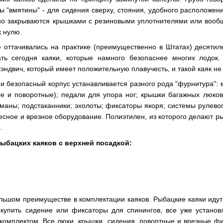
ны "вмятины" - для сидения сверху, стояния, удобного расположен
тно закрываются крышками с резиновыми уплотнителями или вооб
к нулю.
 оттачивались на практике (преимущественно в Штатах) десятиле
ать сегодня каяки, которые намного безопаснее многих лодок.
эндвич, который имеет положительную плавучесть, и такой каяк не
и безопасный корпус устанавливается разного рода "фурнитура": 
е и поворотные); педали для упора ног; крышки багажных люков
маны; подстаканники; эхолоты; фиксаторы якоря; системы рулевог
есное и врезное оборудование. Полиэтилен, из которого делают р
.
ыбацких каяков с верхней посадкой:
ольшом преимуществе в комплектации каяков. Рыбацкие каяки ид
 купить сидение или фиксаторы для спинингов, все уже устано
комплектом. Все люки, крышки, сидения, повортные и врезные ф