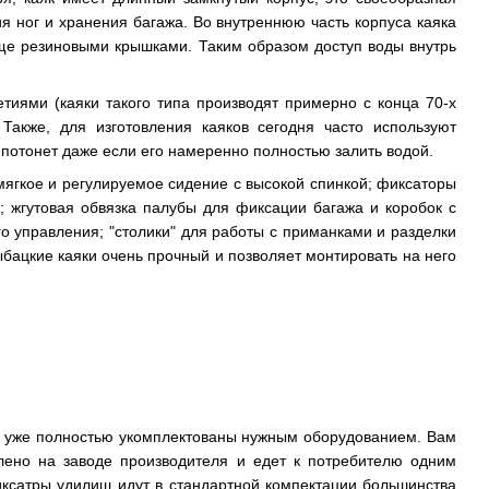
ия ног и хранения багажа. Во внутреннюю часть корпуса каяка
ще резиновыми крышками. Таким образом доступ воды внутрь
тиями (каяки такого типа производят примерно с конца 70-х
 Также, для изготовления каяков сегодня часто используют
 потонет даже если его намеренно полностью залить водой.
мягкое и регулируемое сидение с высокой спинкой; фиксаторы
; жгутовая обвязка палубы для фиксации багажа и коробок с
о управления; "столики" для работы с приманками и разделки
ыбацкие каяки очень прочный и позволяет монтировать на него
ут уже полностью укомплектованы нужным оборудованием. Вам
влено на заводе производителя и едет к потребителю одним
иксатры удилищ идут в стандартной компектации большинства