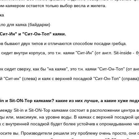
ом-каякером остается только выбор весла и жилета.
ка
ло для каяка (байдарки)
Сит-Ин" и "Сит-Он-Топ" каяки.
ов бывают двух типов и отличаются способом посадки гребца.
 сидит внутри корпуса, это т.н. каяки "Сит-Ин" (от англ. Sit-inside -
ек сидит сверху, как бы "на каяке", это т.н. каяки "Сит-Он-Топ" (от ан
й "Сит-ин" (слева) и каяк с верхней посадкой "Сит-Он-Топ" (справа)
-in и Sit-ON-Top каяками? какие из них лучше, а какие хуже п
жду Sit-in и Sit-ON-Top каяками состоит в расположении центра в
ы или, максимум, на уровне воды. В каяках с верхней посадкой це
 с внутренней посадкой будет более устойчив к опрокидыванию чем
просите вы. Производители решили эту проблему очень просто, они