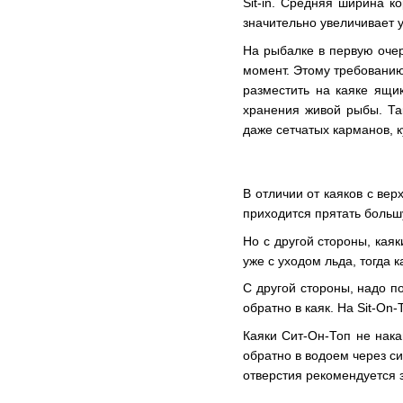
Sit-in. Средняя ширина к
значительно увеличивает у
На рыбалке в первую очер
момент. Этому требованию
разместить на каяке ящи
хранения живой рыбы. Та
даже сетчатых карманов, 
В отличии от каяков с вер
приходится прятать больш
Но с другой стороны, кая
уже с уходом льда, тогда к
С другой стороны, надо по
обратно в каяк. На Sit-On-
Каяки Сит-Он-Топ не нака
обратно в водоем через си
отверстия рекомендуется