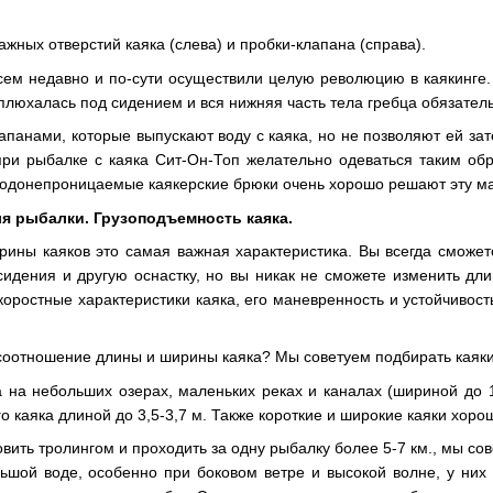
жных отверстий каяка (слева) и пробки-клапана (справа).
ем недавно и по-сути осуществили целую революцию в каякинге. 
 плюхалась под сидением и вся нижняя часть тела гребца обязател
апанами, которые выпускают воду с каяка, но не позволяют ей зат
при рыбалке с каяка Сит-Он-Топ желательно одеваться таким обр
одонепроницаемые каякерские брюки очень хорошо решают эту м
ля рыбалки. Грузоподъемность каяка.
ины каяков это самая важная характеристика. Вы всегда сможет
сидения и другую оснастку, но вы никак не сможете изменить д
коростные характеристики каяка, его маневренность и устойчивост
соотношение длины и ширины каяка? Мы советуем подбирать каяки 
 на небольших озерах, маленьких реках и каналах (шириной до 1
го каяка длиной до 3,5-3,7 м. Также короткие и широкие каяки хор
вить тролингом и проходить за одну рыбалку более 5-7 км., мы сов
ьшой воде, особенно при боковом ветре и высокой волне, у них 