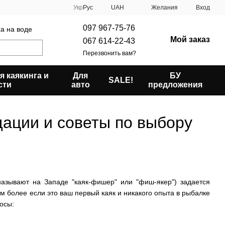
Укр
Рус
UAH
Желания
Вход
097 967-75-76
ха на воде
Мой заказ
067 614-22-43
Перезвонить вам?
я каякинга и
Для
БУ
SALE!
сти
авто
предложения
дации и советы по выбору
называют на Западе "каяк-фишер" или "фиш-якер") задается
м более если это ваш первый каяк и никакого опыта в рыбалке
осы: