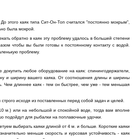
До этого каяк типа Сит-Он-Топ считался "постоянно мокрым",
ьно была мокрой.
екать обратно в каяк эту проблему удалось в большей степени
азом чтобы вы были готовы к постоянному контакту с водой.
аленькую проблему.
е докупить любое оборудование на каяк: спинингодержатели,
лину и ширину вашего каяка. От соотношения длины и ширины
ь. Чем длиннее каяк - тем он быстрее, чем уже - тем меньшая
строго исходя из поставленных перед собой задач и целей.
0 м.) или на небольшой и спокойной воде, тогда вам вполне
ошо подойдут для рыбалки на поплавочные удочки.
етуем выбирать каяки длиной от 4 м. и больше. Короткие каяки
значительно меньше скорость и курсовая устойчивость - каяк