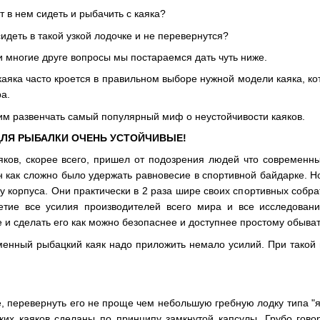
т в нем сидеть и рыбачить с каяка?
идеть в такой узкой лодочке и не перевернутся?
и многие друге вопросы мы постараемся дать чуть ниже.
 каяка часто кроется в правильном выборе нужной модели каяка, 
а.
м развенчать самый популярный миф о неустойчивости каяков.
ЛЯ РЫБАЛКИ ОЧЕНЬ УСТОЙЧИВЫЕ!
ков, скорее всего, пришел от подозрения людей что современны
н как сложно было удержать равновесие в спортивной байдарке. Н
 корпуса. Они практически в 2 раза шире своих спортивных собра
етие все усилия производителей всего мира и все исследован
е и сделать его как можно безопаснее и доступнее простому обыват
енный рыбацкий каяк надо приложить немало усилий. При такой 
, перевернуть его не проще чем небольшую гребную лодку типа "я
их каяков сделаны по принципу замкнутой капсулы. Грубо говор