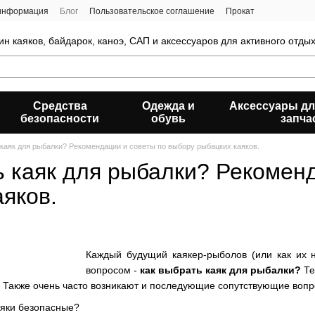
 информация
Блог
Пользовательское соглашение
Прокат
ин каяков, байдарок, каноэ, САП и аксессуаров для активного отды
Средства
Одежда и
Аксессуары дл
безопасности
обувь
запча
 каяк для рыбалки? Рекомендации и советы по выбору рыбацких каяков.
ь каяк для рыбалки? Рекомен
аяков.
Каждый будущий каякер-рыболов (или как их 
вопросом -
как выбрать каяк для рыбалки?
Те
у. Также очень часто возникают и последующие сопутствующие вопр
аяки безопасные?