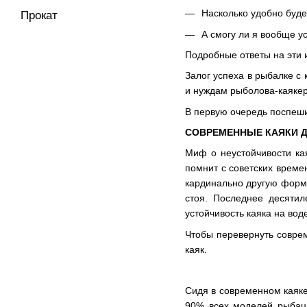
Насколько удобно буде
Прокат
А смогу ли я вообще ус
Подробные ответы на эти 
Залог успеха в рыбалке с
и нуждам рыболова-каякер
В первую очередь поспеши
СОВРЕМЕННЫЕ КАЯКИ Д
Миф о неустойчивости кая
помнит с советских време
кардинально другую форму
стоя. Последнее десятил
устойчивость каяка на вод
Чтобы перевернуть соврем
каяк.
Сидя в современном каяке
90% всех моделей рыбацк