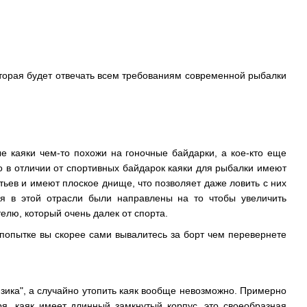
которая будет отвечать всем требованиям современной рыбалки
е каяки чем-то похожи на гоночные байдарки, а кое-кто еще
о в отличии от спортивных байдарок каяки для рыбалки имеют
тьев и имеют плоское днище, что позволяет даже ловить с них
ия в этой отрасли были направлены на то чтобы увеличить
елю, который очень далек от спорта.
попытке вы скорее сами вывалитесь за борт чем перевернете
зика", а случайно утопить каяк вообще невозможно. Примерно
я, каяк имеет длинный замкнутый корпус, это своеобразная