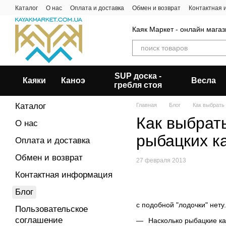
Перейти к основному контенту
Каталог
О нас
Оплата и доставка
Обмен и возврат
Контактная
Каяк Маркет - онлайн магаз
SUP доска -
Каяки
Каноэ
Весла
гребля стоя
Каталог
Главная
Блог
Как выбрать
Как выбрат
О нас
рыбацких к
Оплата и доставка
Обмен и возврат
27 февраля 2013
Контактная информация
Блог
с подобной "лодочки" нет
Пользовательское
соглашение
Насколько рыбацкие к