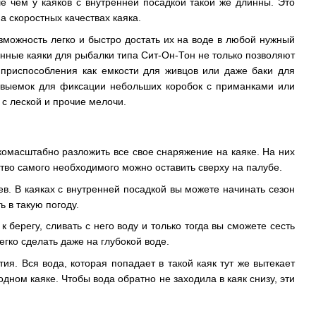
ше чем у каяков с внутренней посадкой такой же длинны. Это
а скоростных качествах каяка.
зможность легко и быстро достать их на воде в любой нужный
нные каяки для рыбалки типа Сит-Он-Тон не только позволяют
 приспособления как емкости для живцов или даже баки для
 выемок для фиксации небольших коробок с приманками или
с леской и прочие мелочи.
окомасштабно разложить все свое снаряжение на каяке. На них
ство самого необходимого можно оставить сверху на палубе.
ев. В каяках с внутренней посадкой вы можете начинать сезон
ь в такую погоду.
к берегу, сливать с него воду и только тогда вы сможете сесть
легко сделать даже на глубокой воде.
ия. Вся вода, которая попадает в такой каяк тут же вытекает
дном каяке. Чтобы вода обратно не заходила в каяк снизу, эти