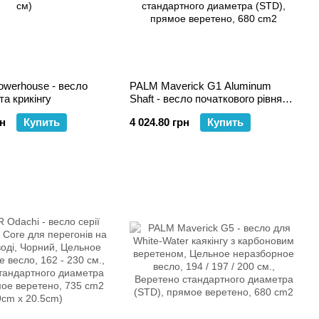
erhouse - весло
PALM Maverick G1 Aluminum
та крикінгу
Shaft - весло початкового рівня
для сплавного (White-Water)
рн
Купить
4 024.80 грн
Купить
каякінгу