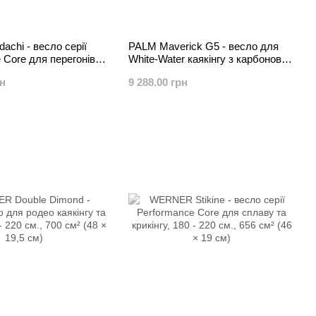
chi - весло серії
PALM Maverick G5 - весло для
 Core для перегонів
White-Water каякінгу з карбоновим
й воді
веретеном
рн
9 288.00 грн