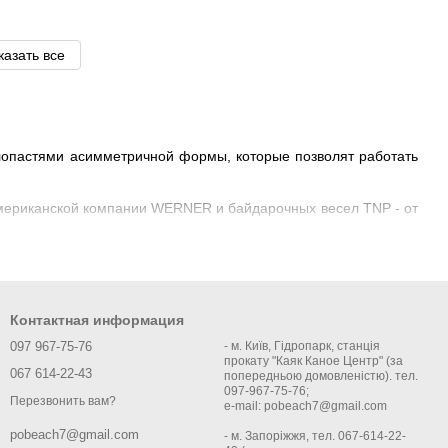
казать все
 лопастями асимметричной формы, которые позволят работать
американской компании WERNER и байдарочных весел TNP - от
Контактная информация
097 967-75-76
- м. Київ, Гідропарк, станція
прокату "Каяк Каное Центр" (за
067 614-22-43
попередньою домовленістю). тел.
097-967-75-76;
Перезвонить вам?
e-mail: pobeach7@gmail.com
pobeach7@gmail.com
- м. Запоріжжя, тел. 067-614-22-