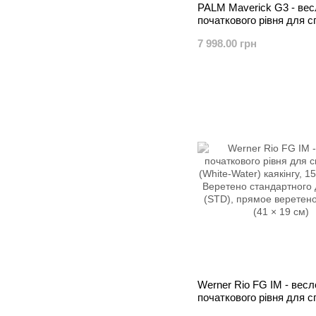
PALM Maverick G3 - вес
початкового рівня для с
(White-Water) каякінгу
7 998.00 грн
Werner Rio FG IM - весл
початкового рівня для с
(White-Water) каякінгу