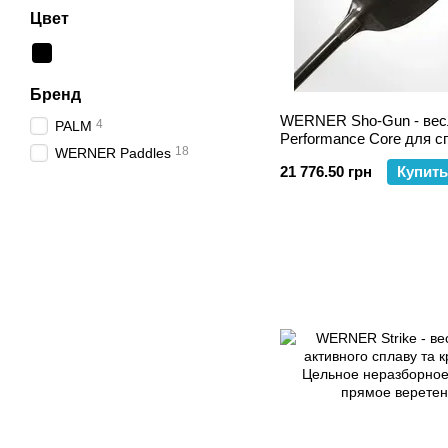
Цвет
Бренд
WERNER Sho-Gun - весл
4
PALM
Performance Core для с
18
WERNER Paddles
крикінгу
21 776.50 грн
Купить