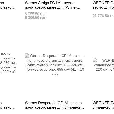
ло
Werner Amigo FG IM - весло
WERNER Dou
плавного
початкового рівня для (White-
весло для р
Water) каякінгу
сплаву
8 755.50 грн
21 776.50 г
8 306.50 грн
о
Werner Desperado CF IM - весло
WERNER Twi
плавного
початкового рівня для сплавного
сплавного т
(White-Water) каякінгу