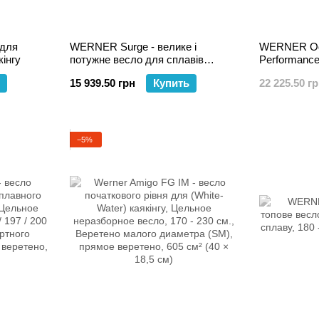
 для
WERNER Surge - велике і
WERNER Oda
кінгу
потужне весло для сплавів
Performance
великою водою
на бурхливі
15 939.50 грн
Купить
22 225.50 г
−5%