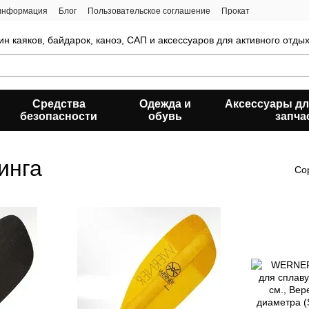
 информация
Блог
Пользовательское соглашение
Прокат
ин каяков, байдарок, каноэ, САП и аксессуаров для активного отды
Средства
Одежда и
Аксессуары дл
безопасности
обувь
запча
инга
Со