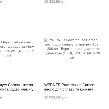
рн
18 633.50 грн
yer Carbon - весло
WERNER Powerhouse Carbon -
го та родео каякінгу
весло для сплаву та крикінгу
рн
18 633.50 грн