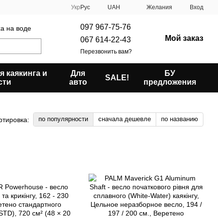
Укр
Рус
UAH
Желания
Вход
097 967-75-76
ха на воде
Мой заказ
067 614-22-43
Перезвонить вам?
я каякинга и
Для
БУ
SALE!
сти
авто
предложения
по популярности
сначала дешевле
по названию
ртировка: