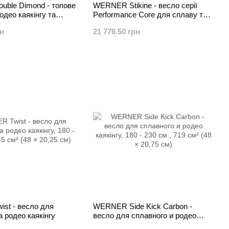
ble Dimond - топове
WERNER Stikine - весло серії
одео каякінгу та
Performance Core для сплаву та
крикінгу
рн
21 776.50 грн
st - весло для
WERNER Side Kick Carbon -
а родео каякінгу
весло для сплавного и родео
каякінгу