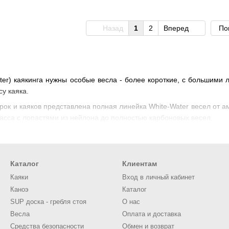
Назад
1
2
Вперед
По
ater) каякинга нужны особые весла - более короткие, с большими
у каяка.
рок и каяков представлена полная линейка White-Water весел от 
асса с лопастями из нейлона до полностью карбоновых весел.
Каталог
Клиентам
Каяки
Вход в личный кабинет
Каноэ
Каталог
SUP доска - гребля стоя
О нас
Весла
Оплата и доставка
Средства безопасности
Обмен и возврат