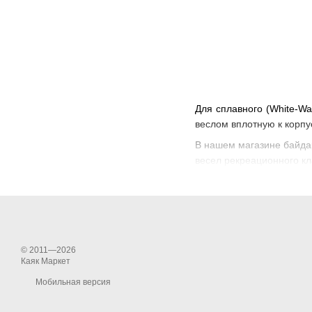
Для сплавного (White-W
веслом вплотную к корпус
В нашем магазине байда
весел рекреационного кл
© 2011—2026
Каяк Маркет
Мобильная версия