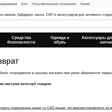
 информация
Блог
Пользовательское соглашение
Прокат
ин каяков, байдарок, каноэ, САП и аксессуаров для активного отды
Средства
Одежда и
Аксессуары дл
безопасности
обувь
запча
зврат
ане спорядження в нашому магазині при умові збереження товарног
ю наступні категорії товарів:
гають поверненню каяки та САП-дошки, які використовувалися на в