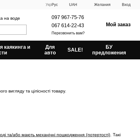
Укр
Рус
UAH
Желания
Вход
097 967-75-76
ха на воде
Мой заказ
067 614-22-43
Перезвонить вам?
я каякинга и
Для
БУ
SALE!
сти
авто
предложения
о вигляду та цілісності товару.
оді та/або мають механічні пошкодження (потертості)
. Такі