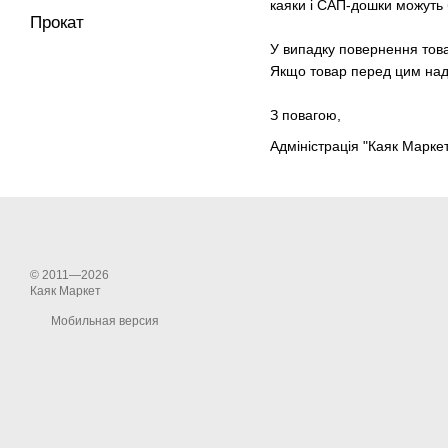
каяки і САП-дошки можуть б
Прокат
У випадку повернення това
Якщо товар перед цим надс
З повагою,
Адміністрація "Каяк Марке
© 2011—2026
Каяк Маркет
Мобильная версия