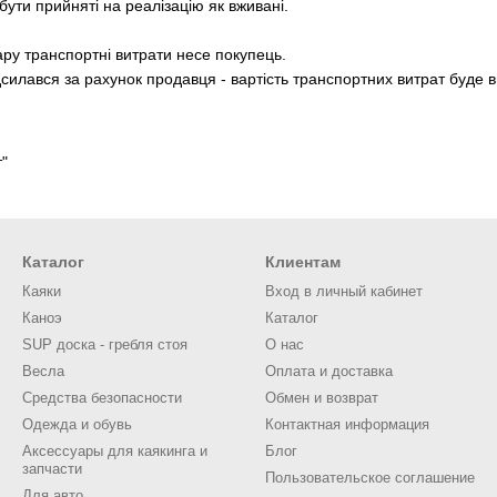
ути прийняті на реалізацію як вживані.
ру транспортні витрати несе покупець.
илався за рахунок продавця - вартість транспортних витрат буде ви
т"
Каталог
Клиентам
Каяки
Вход в личный кабинет
Каноэ
Каталог
SUP доска - гребля стоя
О нас
Весла
Оплата и доставка
Средства безопасности
Обмен и возврат
Одежда и обувь
Контактная информация
Аксессуары для каякинга и
Блог
запчасти
Пользовательское соглашение
Для авто