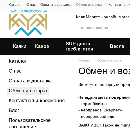
Перейти к основному контенту
Каталог
О нас
Оплата и доставка
Обмен и возврат
Контактная
Каяк Маркет - онлайн магаз
SUP доска -
Каяки
Каноэ
Весла
гребля стоя
Каталог
Главная
Обмен и возврат
Обмен и во
О нас
Оплата и доставка
Ви можете повернути придб
Обмен и возврат
Не підлягають поверненн
Контактная информация
- термобілизна
Блог
- неопренові шкарпетки
- неопреновий одяг
Пользовательское
ВАЖЛИВО!
Також
не
підля
соглашение