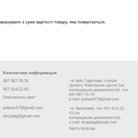
рахувано з суми вартості товару, яка повертається.
Контактная информация
097 967-75-76
- м. Київ, Гідропарк, станція
прокату "Каяк Каное Центр" (за
067 614-22-43
попередньою домовленістю). тел.
097-967-75-76;
Перезвонить вам?
e-mail: pobeach7@gmail.com
pobeach7@gmail.com
- м. Запоріжжя, тел. 067-614-22-
43 (за
dovjidag@gmail.com
попередньою домовленістю);
e-mail: dovjidag@gmail.com
Карта проезда