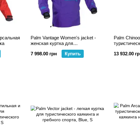
версальная
Palm Vantage Women's jacket -
Palm Chinook
ка
женская куртка для
туристическ
туристического каякинга
экспедицион
7 998.00 грн
Купить
13 932.00 г