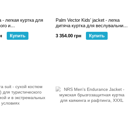
a - легкая куртка для
Palm Vector Kids' jacket - легка
ого и
дитяча куртка для веслувальних
ного каякинга на
видів спорту
н
Купить
3 354.00 грн
Купить
 водах