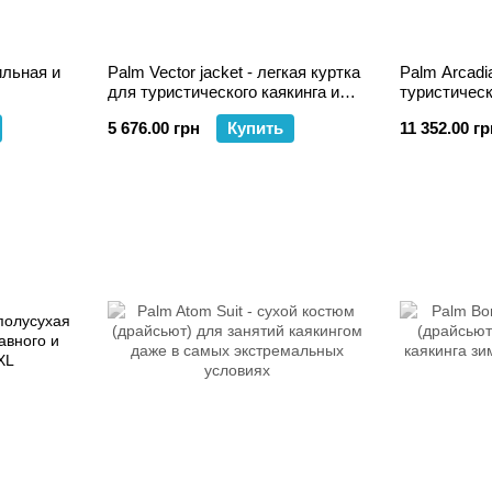
ильная и
Palm Vector jacket - легкая куртка
Palm Arcadi
для туристического каякинга и
туристическ
тического
гребного спорта
экспедицион
5 676.00 грн
Купить
11 352.00 гр
внутренних