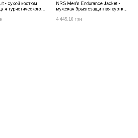
uit - сухой костюм
NRS Men's Endurance Jacket -
для туристического
мужская брызгозащитная куртка
мой и в
для каякинга и рафтинга
рн
4 445.10 грн
ных условиях