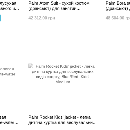
олусухая
Palm Atom Suit - сухой костюм
Palm Bora s
вного и
(драйсьют) для занятий
(драйсьют) 
каякингом даже в самых
каякинга зи
42 312.00 грн
48 504.00 г
экстремальных условиях
экстремаль
вая
Palm Rocket Kids' jacket - легка
e-water
дитяча куртка для веслувальних
видів спорту