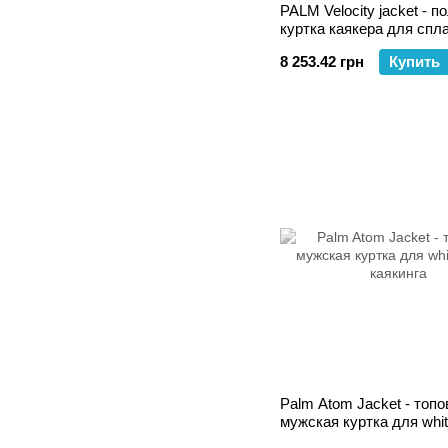
PALM Velocity jacket - п
куртка каякера для спла
родео каякинга
8 253.42 грн
Купить
Palm Atom Jacket - топо
мужская куртка для whit
каякинга