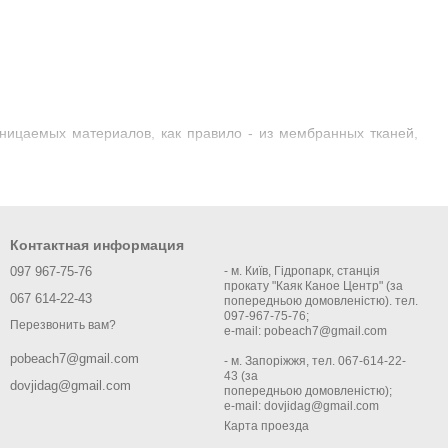
ницаемых материалов, как правило - из мембранных тканей,
Контактная информация
097 967-75-76
- м. Київ, Гідропарк, станція
прокату "Каяк Каное Центр" (за
067 614-22-43
попередньою домовленістю). тел.
097-967-75-76;
Перезвонить вам?
e-mail: pobeach7@gmail.com
pobeach7@gmail.com
- м. Запоріжжя, тел. 067-614-22-
43 (за
dovjidag@gmail.com
попередньою домовленістю);
e-mail: dovjidag@gmail.com
Карта проезда