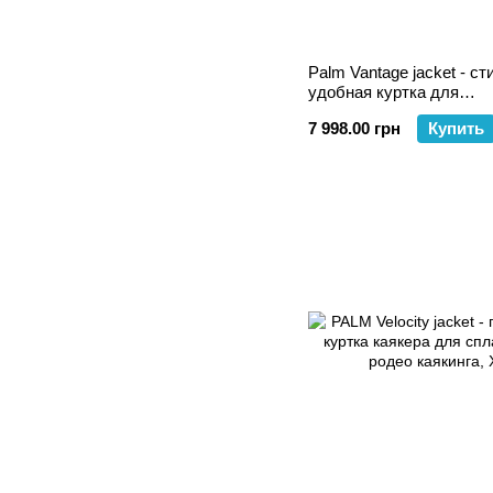
Palm Vantage jacket - ст
удобная куртка для
рекреационного и турис
7 998.00 грн
Купить
каякинга