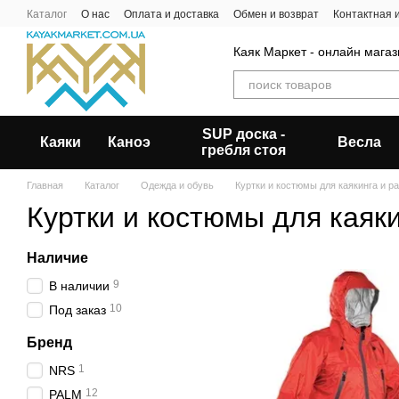
Перейти к основному контенту
Каталог
О нас
Оплата и доставка
Обмен и возврат
Контактная
Каяк Маркет - онлайн магаз
SUP доска -
Каяки
Каноэ
Весла
гребля стоя
Главная
Каталог
Одежда и обувь
Куртки и костюмы для каякинга и р
Куртки и костюмы для каяк
Наличие
9
В наличии
10
Под заказ
Бренд
1
NRS
12
PALM