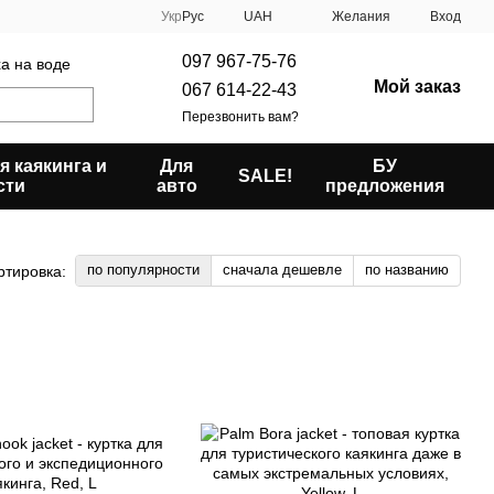
Укр
Рус
UAH
Желания
Вход
097 967-75-76
ха на воде
Мой заказ
067 614-22-43
Перезвонить вам?
я каякинга и
Для
БУ
SALE!
сти
авто
предложения
по популярности
сначала дешевле
по названию
ртировка: