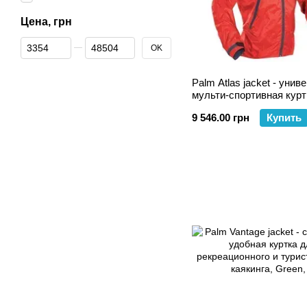
Цена, грн
От Цена, грн
До Цена, грн
OK
Palm Atlas jacket - уни
мульти-спортивная курт
9 546.00 грн
Купить