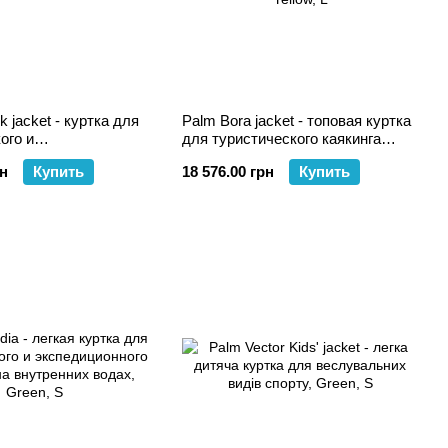
 jacket - куртка для
Palm Bora jacket - топовая куртка
ого и
для туристического каякинга
ного каякинга
даже в самых экстремальных
рн
Купить
18 576.00 грн
Купить
условиях