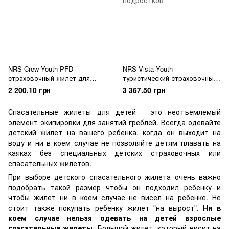
NRS Crew Youth PFD -
NRS Vista Youth -
страховочный жилет для
туристический страховочный
детей и подростков
жилет для каякинга для детей
2 200.10 грн
3 367.50 грн
и подростков
Спасательные жилеты для детей - это неотъемлемый
элемент экипировки для занятий греблей. Всегда одевайте
детский жилет на вашего ребенка, когда он выходит на
воду и ни в коем случае не позволяйте детям плавать на
каяках без специальных детских страховочных или
спасательных жилетов.
При выборе детского спасательного жилета очень важно
подобрать такой размер чтобы он подходил ребенку и
чтобы жилет ни в коем случае не висел на ребенке. Не
стоит также покупать ребенку жилет "на вырост".
Ни в
коем случае нельзя одевать на детей взрослые
спасательные жилеты.
Большой жилет, который висит на