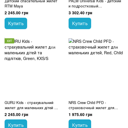
Детский спасательный жилет
PALM Universal Kids - детский
RTM Maya
и подростковый
cтраховочный жилет для
2 245.00 грн
3 302.40 грн
каякинга
Купить
Купить
ХИТ
GURU Kids - страхувальний
NRS Crew Child PFD -
жилет для маленьких дітей та
страховочный жилет для
підлітків
маленьких детей
2 245.00 грн
1 975.60 грн
Купить
Купить