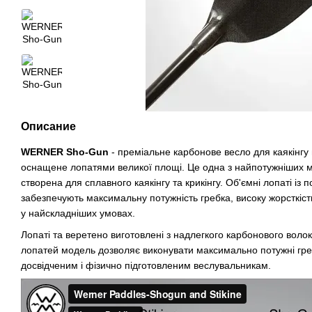
Описание
WERNER Sho-Gun
- преміальне карбонове весло для каякінгу н
оснащене лопатями великої площі. Це одна з найпотужніших мо
створена для сплавного каякінгу та крикінгу. Об'ємні лопаті із
забезпечують максимальну потужність гребка, високу жорсткість
у найскладніших умовах.
Лопаті та веретено виготовлені з надлегкого карбонового воло
лопатей модель дозволяє виконувати максимально потужні гре
досвідченим і фізично підготовленим веслувальникам.