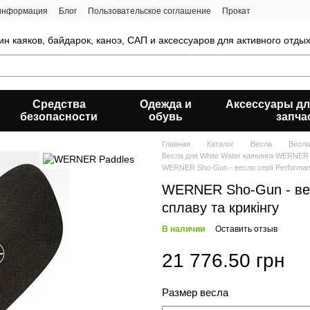
 информация
Блог
Пользовательское соглашение
Прокат
ин каяков, байдарок, каноэ, САП и аксессуаров для активного отды
Средства
Одежда и
Аксессуары дл
безопасности
обувь
запча
Главная
Каталог
Весла
Весла
Весла для White Water каякинга WERNER
WERNER Sho-Gun - весло серії Performanc
WERNER Sho-Gun - вес
сплаву та крикінгу
В наличии
Оставить отзыв
21 776.50 грн
Размер весла