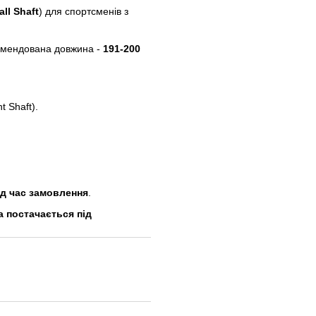
ll Shaft
) для спортсменів з
омендована довжина -
191-200
t Shaft).
ід час замовлення
.
а постачається під