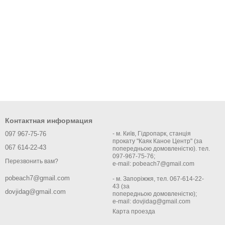
Контактная информация
097 967-75-76
- м. Київ, Гідропарк, станція
прокату "Каяк Каное Центр" (за
067 614-22-43
попередньою домовленістю). тел.
097-967-75-76;
Перезвонить вам?
e-mail: pobeach7@gmail.com
pobeach7@gmail.com
- м. Запоріжжя, тел. 067-614-22-
43 (за
dovjidag@gmail.com
попередньою домовленістю);
e-mail: dovjidag@gmail.com
Карта проезда