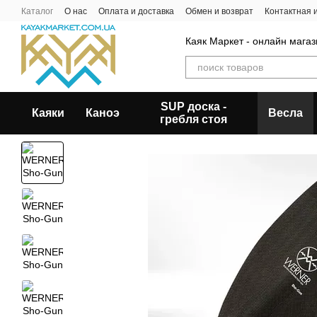
Перейти к основному контенту
Каталог
О нас
Оплата и доставка
Обмен и возврат
Контактная
Каяк Маркет - онлайн магаз
SUP доска -
Каяки
Каноэ
Весла
гребля стоя