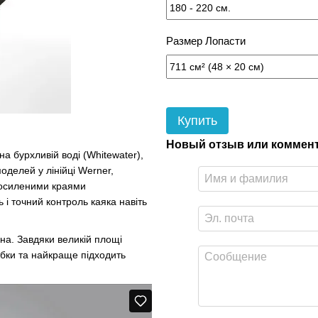
Размер Лопасти
Купить
Новый отзыв или коммен
а бурхливій воді (Whitewater),
делей у лінійці Werner,
 посиленими краями
 і точний контроль каяка навіть
кна. Завдяки великій площі
бки та найкраще підходить