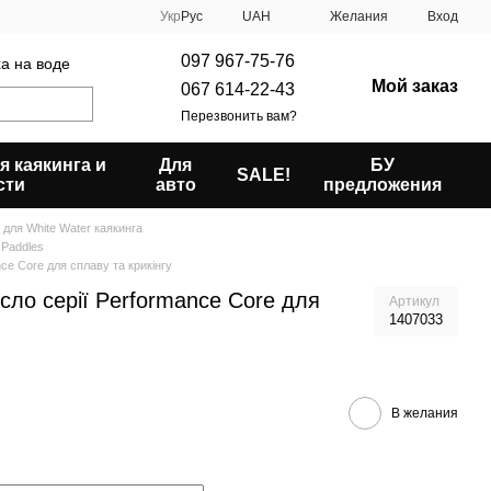
Укр
Рус
UAH
Желания
Вход
097 967-75-76
ха на воде
Мой заказ
067 614-22-43
Перезвонить вам?
я каякинга и
Для
БУ
SALE!
сти
авто
предложения
 для White Water каякинга
 Paddles
e Core для сплаву та крикінгу
ло серії Performance Core для
Артикул
1407033
В желания