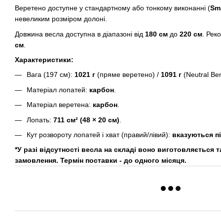
Веретено доступне у стандартному або тонкому виконанні (
Sma
невеликим розміром долоні.
Довжина весла доступна в діапазоні від
180 см
до
220 см
. Рек
см
.
Характеристики:
Вага (197 см):
1021 г
(пряме веретено) /
1091 г
(Neutral Ben
Матеріал лопатей:
карбон
.
Матеріал веретена:
карбон
.
Лопать:
711 см² (48 × 20 см)
.
Кут розвороту лопатей і хват (правий/лівий):
вказуються п
*У разі відсутності весла на складі воно виготовляється т
замовлення. Термін поставки - до одного місяця.