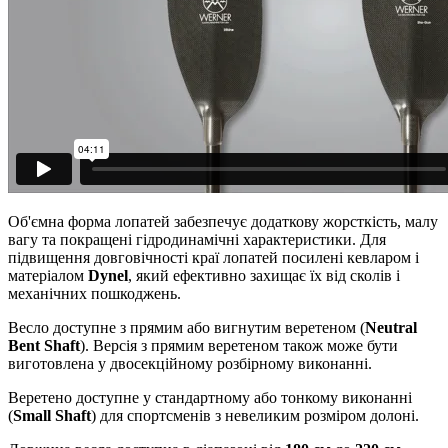
Об'ємна форма лопатей забезпечує додаткову жорсткість, малу
вагу та покращені гідродинамічні характеристики. Для
підвищення довговічності краї лопатей посилені кевларом і
матеріалом
Dynel
, який ефективно захищає їх від сколів і
механічних пошкоджень.
Весло доступне з прямим або вигнутим веретеном (
Neutral
Bent Shaft
). Версія з прямим веретеном також може бути
виготовлена у двосекційному розбірному виконанні.
Веретено доступне у стандартному або тонкому виконанні
(
Small Shaft
) для спортсменів з невеликим розміром долоні.