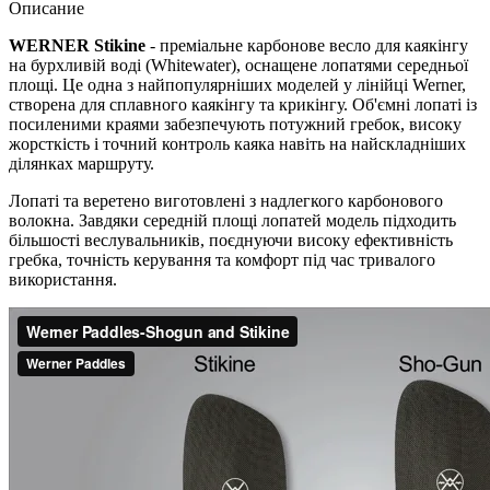
Описание
WERNER Stikine
- преміальне карбонове весло для каякінгу
на бурхливій воді (Whitewater), оснащене лопатями середньої
площі. Це одна з найпопулярніших моделей у лінійці Werner,
створена для сплавного каякінгу та крикінгу. Об'ємні лопаті із
посиленими краями забезпечують потужний гребок, високу
жорсткість і точний контроль каяка навіть на найскладніших
ділянках маршруту.
Лопаті та веретено виготовлені з надлегкого карбонового
волокна. Завдяки середній площі лопатей модель підходить
більшості веслувальників, поєднуючи високу ефективність
гребка, точність керування та комфорт під час тривалого
використання.