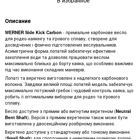
Описание
WERNER Side Kick Carbon
- преміальне карбонове весло
для родео-каякінгу та ігрового сплаву, створене для
досвідчених і фізично підготовлених веслувальників.
Асиметрична форма лопатей забезпечує ефективне
захоплення води та дозволяє працювати веслом
максимально близько до борту каяка, що особливо важливо
під час виконання складних маневрів.
Лопаті та веретено виготовлені з надлегкого карбонового
волокна. Завдяки великій площі лопатей модель забезпечує
максимально потужний гребок і чудовий контроль каяка, що
робить її оптимальним вибором для родео та ігрового
сплаву.
Весло доступне з прямим або вигнутим веретеном (
Neutral
Bent Shaft
). Версія з прямим веретеном також може бути
виготовлена у двосекційному розбірному виконанні.
Веретено доступне у стандартному або тонкому виконанні
(
Small Shaft
) для спортсменів з невеликим розміром долоні.