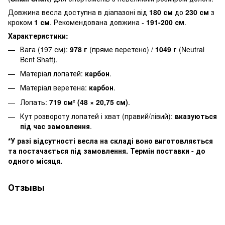
Довжина весла доступна в діапазоні від
180 см
до
230 см
з
кроком
1 см
. Рекомендована довжина -
191-200 см
.
Характеристики:
Вага (197 см):
978 г
(пряме веретено) /
1049 г
(Neutral
Bent Shaft).
Матеріал лопатей:
карбон
.
Матеріал веретена:
карбон
.
Лопать:
719 см² (48 × 20,75 см)
.
Кут розвороту лопатей і хват (правий/лівий):
вказуються
під час замовлення
.
*У разі відсутності весла на складі воно виготовляється
та постачається під замовлення. Термін поставки - до
одного місяця.
Отзывы