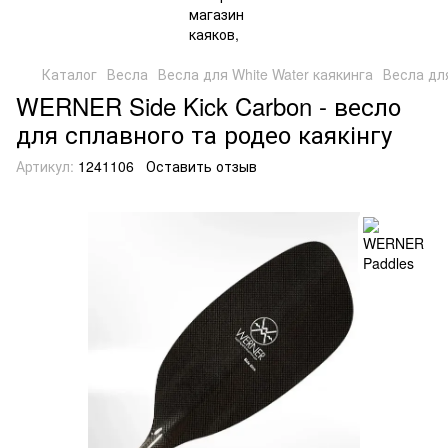
Каталог
Весла
Весла для White Water каякинга
Весла дл
WERNER Side Kick Carbon - весло
для сплавного та родео каякінгу
Артикул:
1241106
Оставить отзыв