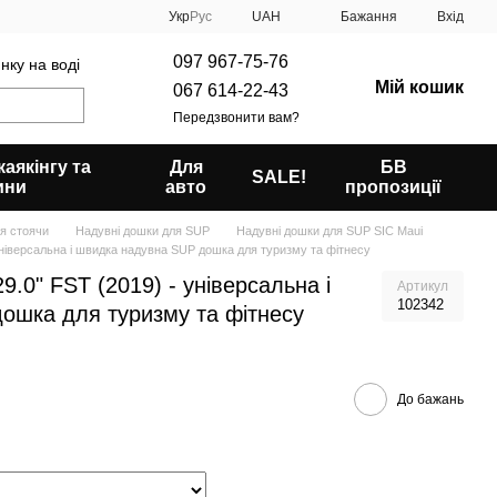
Укр
Рус
UAH
Бажання
Вхід
097 967-75-76
нку на воді
Мій кошик
067 614-22-43
Передзвонити вам?
аякінгу та
Для
БВ
SALE!
ини
авто
пропозиції
я стоячи
Надувні дошки для SUP
Надувні дошки для SUP SIC Maui
- універсальна і швидка надувна SUP дошка для туризму та фітнесу
29.0" FST (2019) - універсальна і
Артикул
102342
ошка для туризму та фітнесу
До бажань