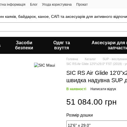
ктна інформація
Блог
Угода користувача
Прокат
н каяків, байдарок, каное, САП та аксесуарів для активного відпочи
Засоби
Одяг та
Аксесуари для к
а
безпеки
взуття
запчаст
Головна
Каталог
SUP - веслуванн
SIC RS Air Glide 12'0"х29.0" FST (2019) 
SIC RS Air Glide 12'0"х
швидка надувна SUP д
В наявності
Написати відгук
51 084.00 грн
Розмір дошки