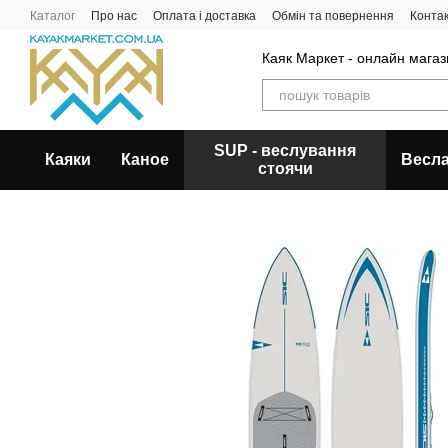
Перейти до основного контенту
Каталог
Про нас
Оплата і доставка
Обмін та повернення
Конта
Каяк Маркет - онлайн магази
SUP - веслування
Каяки
Каное
Весл
стоячи