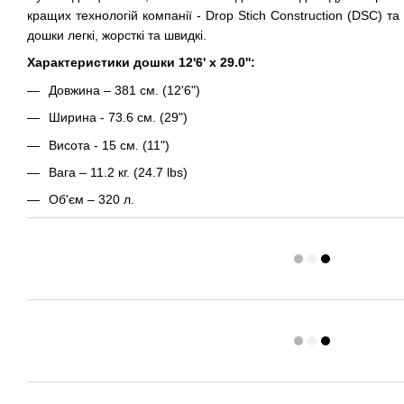
кращих технологій компанії - Drop Stich Construction (DSC) та 
дошки легкі, жорсткі та швидкі.
Характеристики дошки 12'6' x 29.0'':
Довжина – 381 см. (12'6")
Ширина - 73.6 см. (29")
Висота - 15 см. (11")
Вага – 11.2 кг. (24.7 lbs)
Об'єм – 320 л.