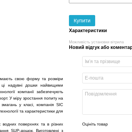
Купити
Характеристики
Можливість установки вітрила
Новий відгук або комента
e мають свою форму та розміри
 ці надувні дошки найвищими
нології компанії забезпечують
орт. У міру зростання попиту на
 змагань у класі, компанія SIC
технології та характеристики для
х водних поверхнях та в різних
Оцініть товар
тання SUP-дошок. Виготовлені з