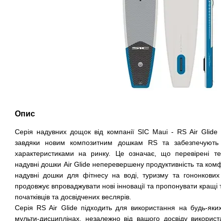
Опис
Серія надувних дощок від компанії SIC Maui - RS Air Glid
завдяки новим композитним дошкам RS та забезпечують
характеристиками на ринку. Це означає, що перевірені тех
надувні дошки Air Glide неперевершену продуктивність та комф
надувні дошки для фітнесу на воді, туризму та гононкових
продовжує впроваджувати нові інновації та пропонувати кращі 
початківців та досвідчених веслярів.
Серія RS Air Glide підходить для використання на будь-яки
мульти-дисциплінах, незалежно від вашого досвіду викорис