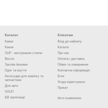
Каталог
Клієнтам
Каяки
Вхід до кабінету
Каное
Каталог
SUP - веслування стоячи
Про нас
Весла
Оплата і доставка
Засоби безпеки
Обмін та повернення
Одяг та взуття
Контактна інформація
Аксесуари для каякінгу та
Блог
запчастини
Угода користувача
Для авто
Прокат
SALE!
БВ пропозиції
Ми в соцмережах