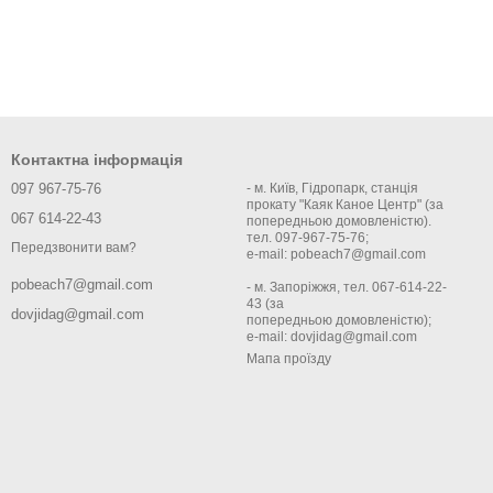
Контактна інформація
097 967-75-76
- м. Київ, Гідропарк, станція
прокату "Каяк Каное Центр" (за
067 614-22-43
попередньою домовленістю).
тел. 097-967-75-76;
Передзвонити вам?
e-mail: pobeach7@gmail.com
pobeach7@gmail.com
- м. Запоріжжя, тел. 067-614-22-
43 (за
dovjidag@gmail.com
попередньою домовленістю);
e-mail: dovjidag@gmail.com
Мапа проїзду