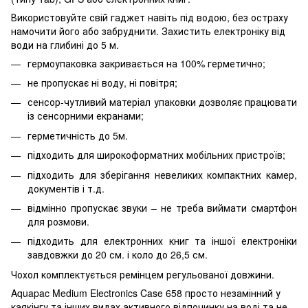
Використовуйте свій гаджет навіть під водою, без остраху
намочити його або забруднити. Захистить електроніку від
води на глибині до 5 м.
гермоупаковка закривається на 100% герметично;
не пропускає ні воду, ні повітря;
сенсор-чутливий матеріал упаковки дозволяє працювати
із сенсорними екранами;
герметичність до 5м.
підходить для широкоформатних мобільних пристроїв;
підходить для зберігання невеликих компактних камер,
документів і т.д.
відмінно пропускає звуки – не треба виймати смартфон
для розмови.
підходить для електронних книг та іншої електроніки
завдовжки до 20 см. і коло до 26,5 см.
Чохол комплектується ремінцем регульованої довжини.
Aquapac Medium Electronics Case 658 просто незамінний у
каякінгу та інших видах активного відпочинку на воді та не