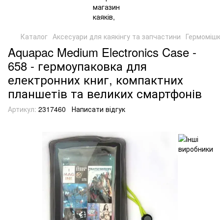
Каталог
Аксесуари для каякінгу та запчастини
Гермомішк
Aquapac Medium Electronics Case -
658 - гермоупаковка для
електронних книг, компактних
планшетів та великих смартфонів
Артикул:
2317460
Написати відгук