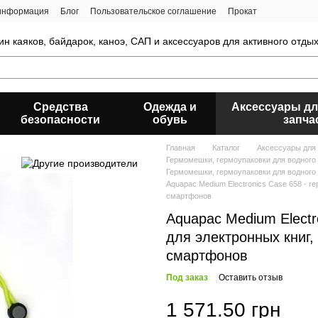
 информация
Блог
Пользовательское соглашение
Прокат
ин каяков, байдарок, каноэ, САП и аксессуаров для активного отды
Средства
Одежда и
Аксессуары дл
безопасности
обувь
запча
Главная
Каталог
Аксессуары для 
Гермомешки, гермоупаковки для водного
Гермомешки, гермоупаковки для водного
Aquapac Medium Electronics Case 658 - 
смартфонов
Aquapac Medium Electr
для электронных книг
смартфонов
Под заказ
Оставить отзыв
1 571.50 грн