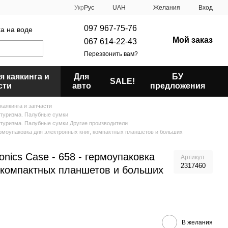
Укр
Рус
UAH
Желания
Вход
097 967-75-76
ха на воде
Мой заказ
067 614-22-43
Перезвонить вам?
я каякинга и
Для
БУ
SALE!
сти
авто
предложения
каякинга и запчасти
 туризма. Палубные сумки
 туризма. Палубные сумки Другие производители
гермоупаковка для электронных книг, компактных планшетов и больших
onics Case - 658 - гермоупаковка
Артикул
2317460
, компактных планшетов и больших
В желания