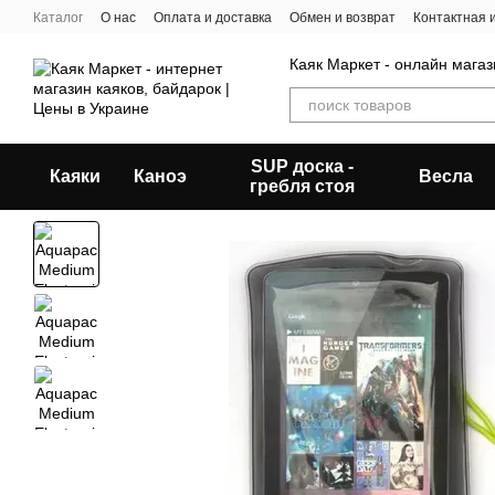
Перейти к основному контенту
Каталог
О нас
Оплата и доставка
Обмен и возврат
Контактная
Каяк Маркет - онлайн магаз
SUP доска -
Каяки
Каноэ
Весла
гребля стоя