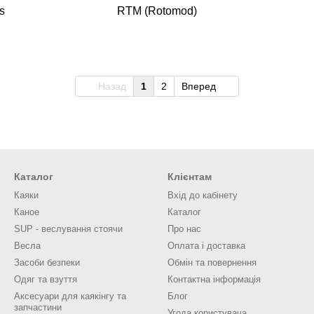
s
RTM (Rotomod)
Назад
1
2
Вперед
Каталог
Клієнтам
Каяки
Вхід до кабінету
Каное
Каталог
SUP - веслування стоячи
Про нас
Весла
Оплата і доставка
Засоби безпеки
Обмін та повернення
Одяг та взуття
Контактна інформація
Аксесуари для каякінгу та
Блог
запчастини
Угода користувача