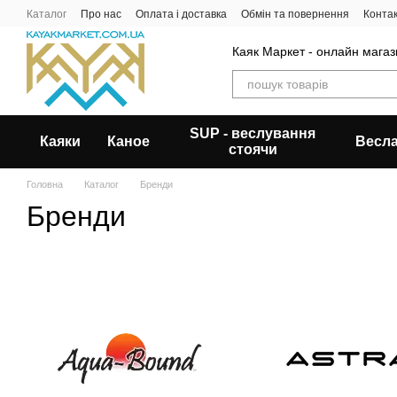
Перейти до основного контенту
Каталог
Про нас
Оплата і доставка
Обмін та повернення
Конта
Каяк Маркет - онлайн магази
SUP - веслування
Каяки
Каное
Весл
стоячи
Головна
Каталог
Бренди
Бренди