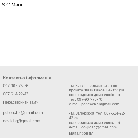
SIC Maui
Контактна інформація
097 967-75-76
- м. Київ, Гідропарк, станція
прокату "Каяк Каное Центр" (за
067 614-22-43
попередньою домовленістю).
тел. 097-967-75-76;
Передзвонити вам?
e-mail: pobeach7@gmail.com
pobeach7@gmail.com
- м. Запоріжжя, тел. 067-614-22-
43 (за
dovjidag@gmail.com
попередньою домовленістю);
e-mail: dovjidag@gmail.com
Мапа проїзду