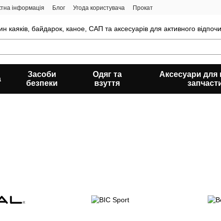
ктна інформація
Блог
Угода користувача
Прокат
н каяків, байдарок, каное, САП та аксесуарів для активного відпочи
Засоби
Одяг та
Аксесуари для к
а
безпеки
взуття
запчаст