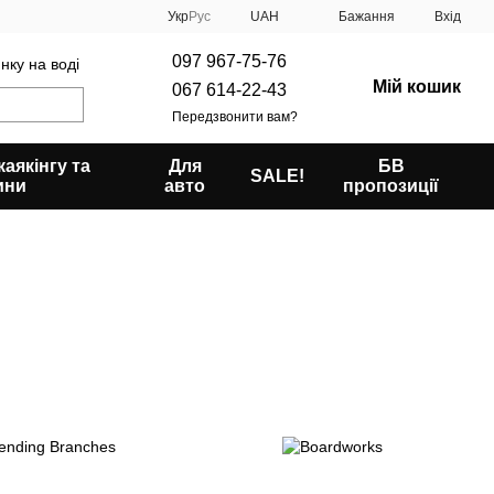
Укр
Рус
UAH
Бажання
Вхід
097 967-75-76
нку на воді
Мій кошик
067 614-22-43
Передзвонити вам?
аякінгу та
Для
БВ
SALE!
ини
авто
пропозиції