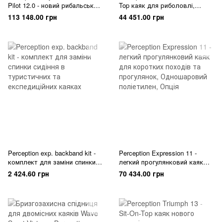
Pilot 12.0 - новий рибальський
Top каяк для риболовлі,
каяк з педальним приводом
прогулянок та активного
113 148.00 грн
44 451.00 грн
відпочинку на воді
Perception exp. backband kit -
Perception Expression 11 -
комплект для заміни спинки
легкий прогулянковий каяк
сидіння в туристичних та
для коротких походів та
2 424.60 грн
70 434.00 грн
експедиційних каяках
прогулянок