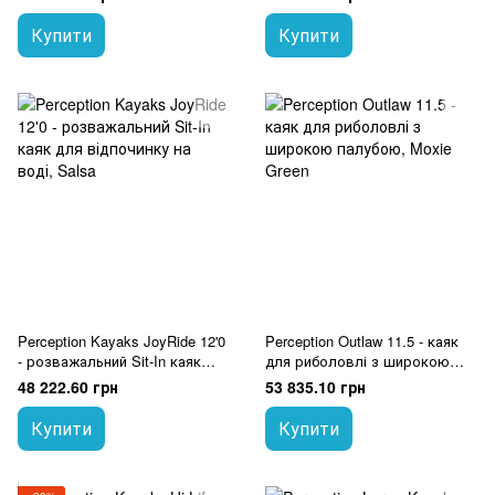
Купити
Купити
Perception Kayaks JoyRide 12'0
Perception Outlaw 11.5 - каяк
- розважальний Sit-In каяк
для риболовлі з широкою
для відпочинку на воді
палубою
48 222.60 грн
53 835.10 грн
Купити
Купити