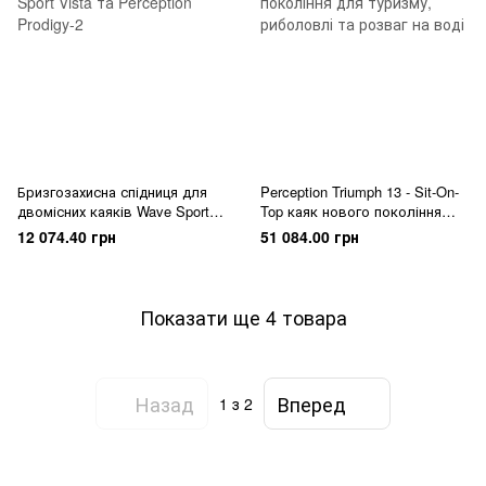
Бризгозахисна спідниця для
Perception Triumph 13 - Sit-On-
двомісних каяків Wave Sport
Top каяк нового покоління
Vista та Perception Prodigy-2
для туризму, риболовлі та
12 074.40 грн
51 084.00 грн
розваг на воді
Показати ще 4 товара
Назад
Вперед
1
з 2