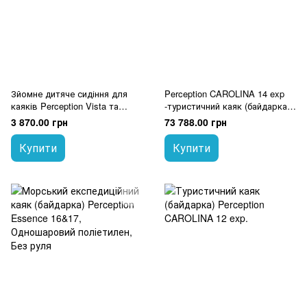
Зйомне дитяче сидіння для
Perception CAROLINA 14 exp
каяків Perception Vista та
-туристичний каяк (байдарка)
Prodigy-II
для великих веслярів
3 870.00 грн
73 788.00 грн
Купити
Купити