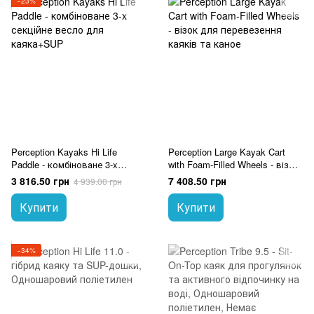
−23%
Perception Kayaks Hi Life
Perception Large Kayak Cart
Paddle - комбіноване 3-x
with Foam-Filled Wheels - візок
секційне весло для
для перевезення каяків та
3 816.50 грн
7 408.50 грн
4 939.00 грн
каяка+SUP
каное
Купити
Купити
−34%