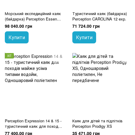
Морський експедиційний каяк
Туристичний каяк (байдарка)
(байдарка) Perception Essence
Perception CAROLINA 12 exp.
16&17
98 040.00 грн
71 724.00 грн
Купити
Купити
ХІТ
Perception Expression 14 & 15 -
Каяк для дітей та підлітків
туристичний каяк для походів
Perception Prodigy XS
майже усіма типами водойм
77 400.00 грн
35 471.00 грн