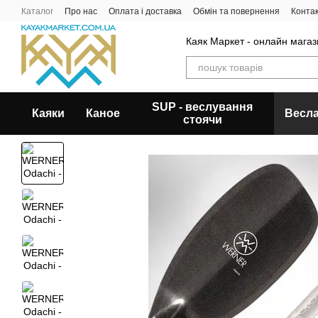
Перейти до основного контенту
Каталог
Про нас
Оплата і доставка
Обмін та повернення
Конта
Каяк Маркет - онлайн магази
SUP - веслування
Каяки
Каное
Весл
стоячи