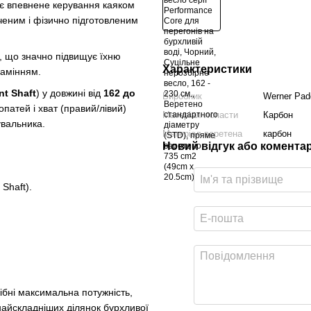
ує впевнене керування каяком
ченим і фізично підготовленим
, що значно підвищує їхню
Характеристики
камінням.
nt Shaft
) у довжині від
162 до
Виробник
Werner Pad
опатей і хват (правий/лівий)
Матеріал лопасти
Карбон
увальника.
Матеріал веретена
карбон
Новий відгук або комента
 Shaft).
бні максимальна потужність,
 найскладніших ділянок бурхливої