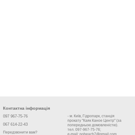
Контактна інформація
097 967-75-76
- м. Київ, Гідропарк, станція
прокату "Каяк Каное Центр" (за
067 614-22-43
попередньою домовленістю).
тел. 097-967-75-76;
Передзвонити вам?
e-mail: pobeach7@gmail.com