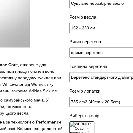
Розмір весла
Вигин веретена
nce Core
, створене для
Товщина веретена
и великій площі лопатей воно
фективну передачу зусилля при
 Whitewater від Werner, яку
Розмір лопатки
ань, зокрема Adidas Sickline.
го самурайського меча. У
ли, потужності та
ру цього весла.
Виберіть колір
кна за технологією
Performance
льній вазі. Велика площа лопатей