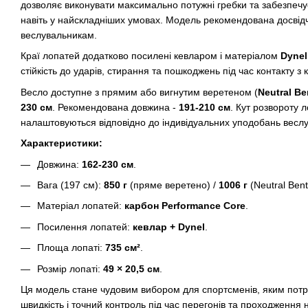
дозволяє виконувати максимально потужні гребки та забезпеч
навіть у найскладніших умовах. Модель рекомендована досвід
веслувальникам.
Краї лопатей додатково посилені кевларом і матеріалом
Dynel
стійкість до ударів, стирання та пошкоджень під час контакту з 
Весло доступне з прямим або вигнутим веретеном (
Neutral Be
230 см
. Рекомендована довжина -
191-210 см
. Кут розвороту л
налаштовуються відповідно до індивідуальних уподобань весл
Характеристики:
Довжина:
162-230 см
.
Вага (197 см):
850 г
(пряме веретено) /
1006 г
(Neutral Bent
Матеріал лопатей:
карбон Performance Core
.
Посилення лопатей:
кевлар + Dynel
.
Площа лопаті:
735 см²
.
Розмір лопаті:
49 × 20,5 см
.
Ця модель стане чудовим вибором для спортсменів, яким потрі
швидкість і точний контроль під час перегонів та проходження