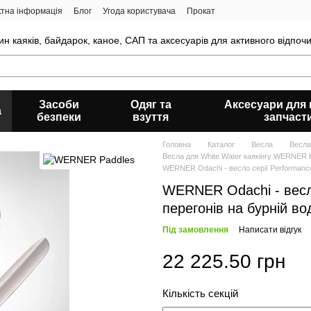
ктна інформація
Блог
Угода користувача
Прокат
н каяків, байдарок, каное, САП та аксесуарів для активного відпочи
Засоби
Одяг та
Аксесуари для к
а
безпеки
взуття
запчаст
Головна
Каталог
Весла
Весла
Весла для White Water каякінгу WERNER 
WERNER Odachi - весло серії Performance
WERNER Odachi - весло
перегонів на бурній во
Під замовлення
Написати відгук
22 225.50 грн
Кількість секцій