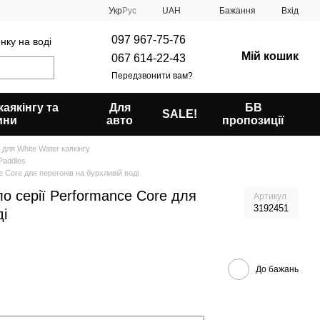
Укр
Рус
UAH
Бажання
Вхід
097 967-75-76
нку на воді
Мій кошик
067 614-22-43
Передзвонити вам?
аякінгу та
Для
БВ
SALE!
ини
авто
пропозиції
 для White Water каякінгу
Paddles
 Core для перегонів на бурхливій воді
 серії Performance Core для
Артикул
3192451
ді
До бажань