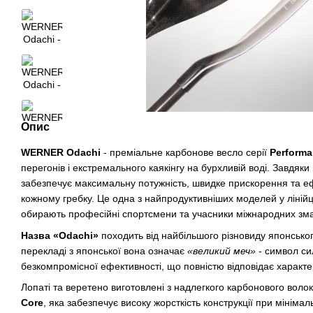
Опис
WERNER Odachi
- преміальне карбонове весло серії
Performa
перегонів і екстремального каякінгу на бурхливій воді. Завдяк
забезпечує максимальну потужність, швидке прискорення та е
кожному гребку. Це одна з найпродуктивніших моделей у лінійці
обирають професійні спортсмени та учасники міжнародних змаг
Назва «Odachi»
походить від найбільшого різновиду японсько
перекладі з японської вона означає
«великий меч»
- символ си
безкомпромісної ефективності, що повністю відповідає характе
Лопаті та веретено виготовлені з надлегкого карбонового воло
Core
, яка забезпечує високу жорсткість конструкції при мініма