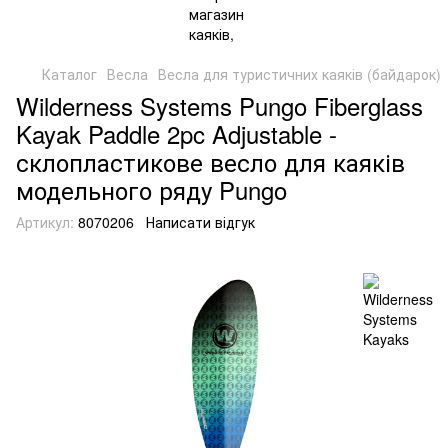
Каталог
Весла
Весла для туристичних каяків (байдарок)
Wilderness Systems Pungo Fiberglass
Kayak Paddle 2pc Adjustable -
склопластикове весло для каяків
модельного ряду Pungo
Артикул:
8070206
Написати відгук