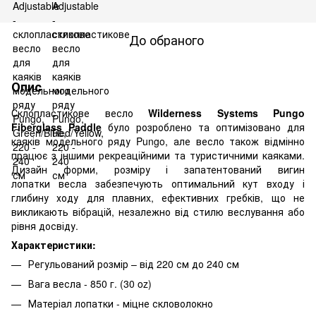
До обраного
Опис
Склопластикове весло
Wilderness Systems Pungo
Fiberglass Paddle
було розроблено та оптимізовано для
каяків модельного ряду Pungo, але весло також відмінно
працює з іншими рекреаційними та туристичними каяками.
Дизайн форми, розміру і запатентований вигин
лопатки весла забезпечують оптимальний кут входу і
глибину ходу для плавних, ефективних гребків, що не
викликають вібрацій, незалежно від стилю веслування або
рівня досвіду.
Характеристики:
Регульований розмір – від 220 см до 240 см
Вага весла - 850 г. (30 oz)
Матеріал лопатки - міцне скловолокно