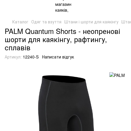
Каталог
Одяг та взуття
Штани і шорти для каякінгу
Штан
PALM Quantum Shorts - неопренові
шорти для каякінгу, рафтингу,
сплавів
Артикул:
12240-S
Написати відгук