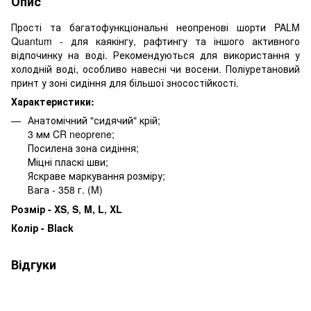
Опис
Прості та багатофункціональні неопренові шорти PALM
Quantum - для каякінгу, рафтингу та іншого активного
відпочинку на воді. Рекомендуються для використання у
холодній воді, особливо навесні чи восени. Поліуретановий
принт у зоні сидіння для більшої зносостійкості.
Характеристики:
Анатомічний "сидячий" крій;
3 мм CR neoprene;
Посилена зона сидіння;
Міцні пласкі шви;
Яскраве маркування розміру;
Вага - 358 г. (M)
Розмір -
XS‚ S‚ M, L‚ XL
Колір - Black
Відгуки