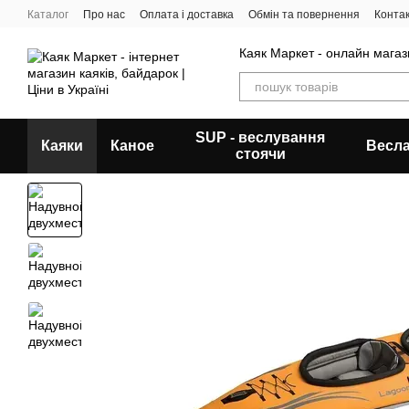
Перейти до основного контенту
Каталог
Про нас
Оплата і доставка
Обмін та повернення
Конта
Каяк Маркет - онлайн магази
SUP - веслування
Каяки
Каное
Весл
стоячи