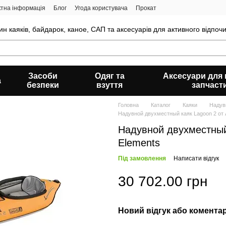
ктна інформація
Блог
Угода користувача
Прокат
н каяків, байдарок, каное, САП та аксесуарів для активного відпочи
Засоби
Одяг та
Аксесуари для к
а
безпеки
взуття
запчаст
Головна
Каталог
Каяки
Надувн
Надувной двухместный каяк Lagoon 2 от 
Надувной двухместный
Elements
Під замовлення
Написати відгук
30 702.00 грн
Новий відгук або комента