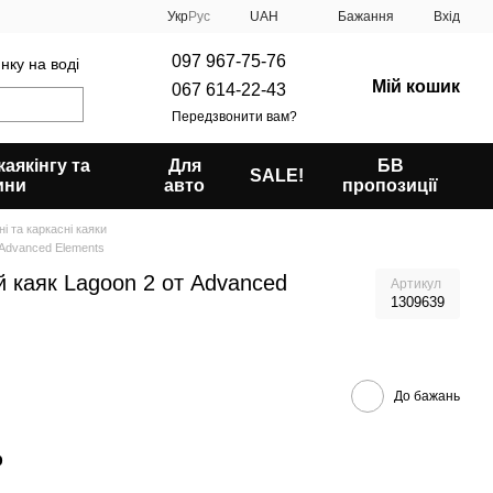
Укр
Рус
UAH
Бажання
Вхід
097 967-75-76
нку на воді
Мій кошик
067 614-22-43
Передзвонити вам?
аякінгу та
Для
БВ
SALE!
ини
авто
пропозиції
і та каркасні каяки
Advanced Elements
 каяк Lagoon 2 от Advanced
Артикул
1309639
До бажань
р