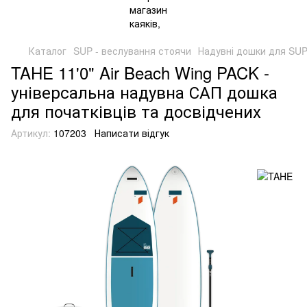
Каталог
SUP - веслування стоячи
Надувні дошки для SU
TAHE 11'0" Air Beach Wing PACK -
універсальна надувна САП дошка
для початківців та досвідчених
Артикул:
107203
Написати відгук