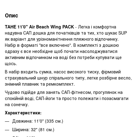
Опис
TAHE 11'0" Air Beach Wing PACK
- Легка і комфортна
надувна САП дошка для початківців та тих, хто шукає SUP
як варіант для урізноманітнення пляжного відпочинку.
Набір в форматі "все включено". В комплекті з дошкою
одразу є все необхідне щоб почати насолоджуватися
активним відпочинком на воді без потреби купувати ще
щось.
В набір входить сумка, насос високого тиску, фірмовий
страхувальний шнур спірального типу, легке розбірне весло,
знімний плавник та ремкомплект.
Чудово підійде для занять САП-фітнесом, прогулянок на
спокійній воді, САП-йоги та просто полежати і позасмагати
на сонечку.
Характеристики:
Довжина: 11'0" (335 см.)
Ширина: 32" (81 см.)