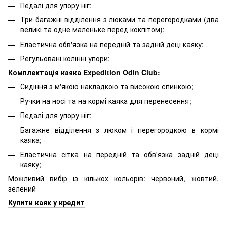
Педалі для упору ніг;
Три багажні відділення з люками та перегородками (два
великі та одне маленьке перед кокпітом);
Еластична обв'язка на передній та задній деці каяку;
Регульовані колінні упори;
Комплектація каяка
Expedition Odin Club
:
Сидіння з м'якою накладкою та високою спинкою;
Ручки на носі та на кормі каяка для перенесення;
Педалі для упору ніг;
Багажне відділення з люком і перегородкою в кормі
каяка;
Еластична сітка на передній та обв'язка задній деці
каяку;
Можливий вибір із кількох кольорів: червоний, жовтий,
зелений
Купити каяк у кредит