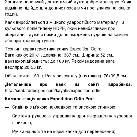
Завдяки невеликій довжині який дуже добре маневрує. Каяк
відмінно підійде для денних походів чи прогулянок на кілька
годин.
Каяк виробляється з міцного ударостійкого матеріалу - 3-
кульового поліетилену HDPE, який невибагливий при
зберіганні і дуже стійкий до пошкоджень і ударів на камінні
або при транспортуванні.
Технічні характеристики каяку Expedition Odin:
Вага каяку: 20 кг., довжина: 367 см., Ширина: 52 см.,
вантажопідйомність: до 100 кг. Рекомендована вага
весляра: 20-55 кг.
Об'єм каяка: 160 л. Розміри кокпіту (внутрішні)
: 76х39,5 см.
Детальніше про каяк на сайті виробника:
http://seabirddesigns.com/kayaks/expedition-odin
Комплектація каяка
Expedition Odin Pro
:
Сидіння з м'якою накладкою та високою спинкою;
Система рулевого управління для покращення курсової
стійкості;
Ручки на носі та на кормі каяка для перенесення;