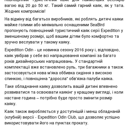
вагою від 20 до 50 кг. Такий самий гарний каяк, як у тата.
Жодних компромісів!
На відміну від багатьох виробників, які роблять дитячі каяки
майже голими або мінімально оснащеними SeaBird
пропонують повноцінний туристичний каяк серії Expedition у
зменшеному розмірі, щоб вашим дітям було комфортно та
зручно веслувати у такому каяку.
Expedition Odin - це новинка сезону 2016 року і, відповідно,
каяк увібрав у себе всі напрацювання компанії за багато
років дизайнерських напрацювань. У стандартній
комплектації вже встановлено руль, три багажники а також
застосовується нова м'яка оббивка сидіння з високою
спинкою, і повноцінна "доросла" обв'язка палуби каяка.
Таке обладнання каяку дозволить вашій дитині впевнено
розвиватися та освоювати каякінг у кращому вигляді, і коли
настане година – потрібно буде просто змінити розмір
каяку.
Каяк також виробляється у доступнішій і менш обладнаній
(клубній) версії - Expedition Odin Club, що дозволяє успішно
використовувати його на пунктах прокату.