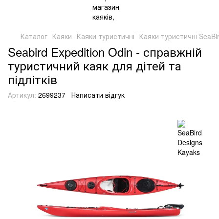
Каталог
Каяки
Каяки туристичні
Каяки туристичні SeaBi
Seabird Expedition Odin - справжній
туристичний каяк для дітей та
підлітків
Артикул:
2699237
Написати відгук