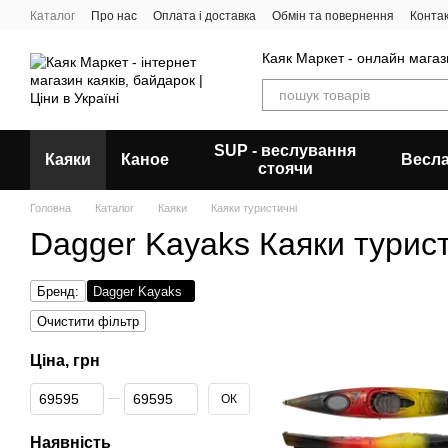
Перейти до основного контенту
Каталог
Про нас
Оплата і доставка
Обмін та повернення
Конта
Каяк Маркет - онлайн магази
SUP - веслування
Каяки
Каное
Весл
стоячи
Головна
Каталог
Каяки
Каяки туристичні
Dagger Kayaks Каяки турист
Бренд:
Dagger Kayaks
Очистити фільтр
Ціна, грн
Від Ціна, грн
До Ціна, грн
ОК
Наявність