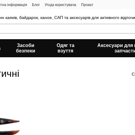
ктна інформація
Блог
Угода користувача
Прокат
н каяків, байдарок, каное, САП та аксесуарів для активного відпочи
Засоби
Одяг та
Аксесуари для к
а
безпеки
взуття
запчаст
ичні
С