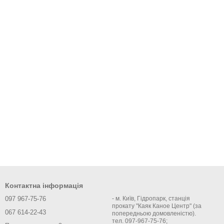
Контактна інформація
097 967-75-76
- м. Київ, Гідропарк, станція
прокату "Каяк Каное Центр" (за
067 614-22-43
попередньою домовленістю).
тел. 097-967-75-76;