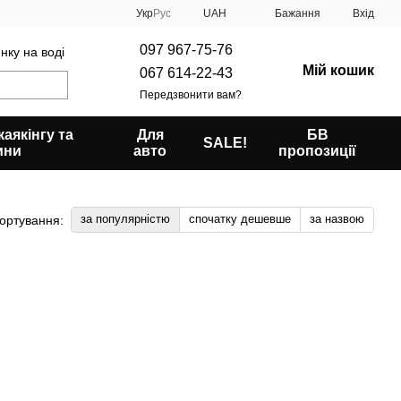
Укр
Рус
UAH
Бажання
Вхід
097 967-75-76
нку на воді
Мій кошик
067 614-22-43
Передзвонити вам?
аякінгу та
Для
БВ
SALE!
ини
авто
пропозиції
за популярністю
спочатку дешевше
за назвою
ортування: