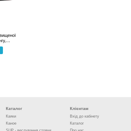
двищеної
гу,
Каталог
Клієнтам
Каяки
Вхід до кабінету
Каное
Каталог
SUP - веслування стоячи
Про нас