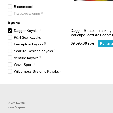
1
В наявності
0
Під замовлення
Бренд
1
Dagger Stratos - каяк пі
Dagger Kayaks
маневреності для серфін
1
P&H Sea Kayaks
туризму сплавів річками
69 595.00 грн
Купити
5
Perception kayaks
3
SeaBird Designs Kayaks
3
Venture kayaks
1
Wave Sport
3
Wilderness Systems Kayaks
© 2011—2026
Каяк Маркет