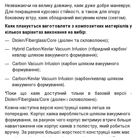
Незважаючи на велику довжину, каяк дуже добре маневрує.
Для покращення курсової стійкості, а також для опору
боковому вітру, каяк обладнаний висувним кілем (скегом).
Каяк планується виготовляти з композитних матеріалів у
кількох варіантах виконання на вибір:
Diolen/Fiberglass/Core (діолен та скловолокно);
Hybrid Carbon/Kevlar Vacuum Infusion (гібридний карбон/
кевлар шляхом вакуумного формування);
Carbon Vacuum Infusion (карбон шляхом вакуумного
формування);
Carbon/Kevlar Vacuum Infusion (карбон/кевлар шляхом
вакуумного формування).
*
Поки що каяк доступний тільки в базовій версії -
Diolen/Fiberglass/Core (діолен і скловолокно).
Кожна наступна версія конструкції каяка легша за
попередню. Корпус каяка виробляється шляхом вакуумного
формування, за рахунок чого корпус витримує втричі більше
навантаження ніж корпус каяків з поліестру, який робиться
вручну. За рахунок більшої жорсткості конструкції каяк має