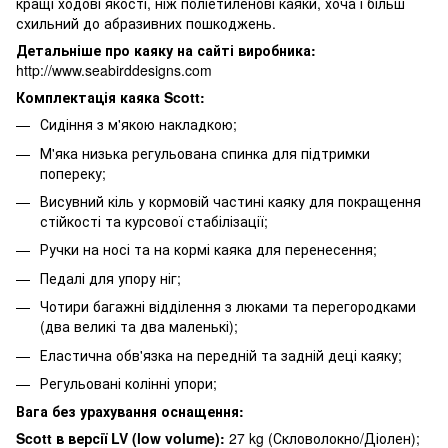
кращі ходові якості, ніж поліетиленові каяки, хоча і більш
схильний до абразивних пошкоджень.
Детальніше про каяку на сайті виробника:
http://www.seabirddesigns.com
Комплектація каяка Scott:
Сидіння з м'якою накладкою;
М'яка низька регульована спинка для підтримки
попереку;
Висувний кіль у кормовій частині каяку для покращення
стійкості та курсової стабілізації;
Ручки на носі та на кормі каяка для перенесення;
Педалі для упору ніг;
Чотири багажні відділення з люками та перегородками
(два великі та два маленькі);
Еластична обв'язка на передній та задній деці каяку;
Регульовані колінні упори;
Вага без урахування оснащення:
Scott в версії LV
(low volume):
27 kg (Скловолокно/Діолен);