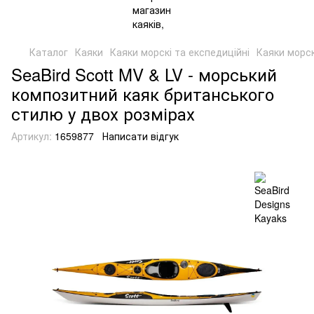
Каталог
Каяки
Каяки морскі та експедиційні
Каяки морск
SeaBird Scott MV & LV - морський
композитний каяк британського
стилю у двох розмірах
Артикул:
1659877
Написати відгук