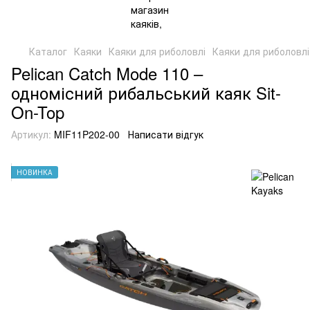
Каталог
Каяки
Каяки для риболовлі
Каяки для риболовлі
Pelican Catch Mode 110 –
одномісний рибальський каяк Sit-
On-Top
Артикул:
MIF11P202-00
Написати відгук
НОВИНКА