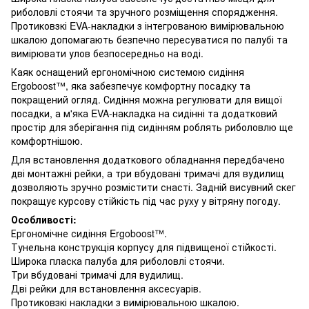
риболовлі стоячи та зручного розміщення спорядження.
Протиковзкі EVA-накладки з інтегрованою вимірювальною
шкалою допомагають безпечно пересуватися по палубі та
вимірювати улов безпосередньо на воді.
Каяк оснащений ергономічною системою сидіння
Ergoboost™, яка забезпечує комфортну посадку та
покращений огляд. Сидіння можна регулювати для вищої
посадки, а м'яка EVA-накладка на сидінні та додатковий
простір для зберігання під сидінням роблять риболовлю ще
комфортнішою.
Для встановлення додаткового обладнання передбачено
дві монтажні рейки, а три вбудовані тримачі для вудилищ
дозволяють зручно розмістити снасті. Задній висувний скег
покращує курсову стійкість під час руху у вітряну погоду.
Особливості:
Ергономічне сидіння Ergoboost™.
Тунельна конструкція корпусу для підвищеної стійкості.
Широка пласка палуба для риболовлі стоячи.
Три вбудовані тримачі для вудилищ.
Дві рейки для встановлення аксесуарів.
Протиковзкі накладки з вимірювальною шкалою.