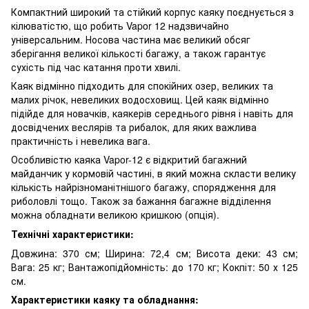
Компактний широкий та стійкий корпус каяку поєднується з
кілюватістю, що робить Vapor 12 надзвичайно
універсальним. Носова частина має великий обсяг
зберігання великої кількості багажу, а також гарантує
сухість під час катання проти хвилі.
Каяк відмінно підходить для спокійних озер, великих та
малих річок, невеликих водосховищ. Цей каяк відмінно
підійде для новачків, каякерів середнього рівня і навіть для
досвідчених веслярів та рибалок, для яких важлива
практичність і невелика вага.
Особливістю каяка Vapor-12 є відкритий багажний
майданчик у кормовій частині, в який можна скласти велику
кількість найрізноманітнішого багажу, спорядження для
риболовлі тощо. Також за бажання багажне відділення
можна обладнати великою кришкою (опція).
Технічні характеристики:
Довжина: 370 см; Ширина: 72,4 см; Висота деки: 43 см;
Вага: 25 кг; Вантажопідйомність: до 170 кг; Кокпіт: 50 х 125
см.
Характеристики каяку та обладнання: