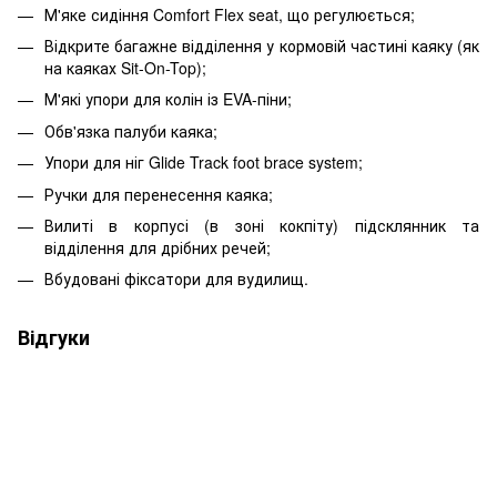
М'яке сидіння Comfort Flex seat, що регулюється;
Відкрите багажне відділення у кормовій частині каяку (як
на каяках Sit-On-Top);
М'які упори для колін із EVA-піни;
Обв'язка палуби каяка;
Упори для ніг Glide Track foot brace system;
Ручки для перенесення каяка;
Вилиті в корпусі (в зоні кокпіту) підсклянник та
відділення для дрібних речей;
Вбудовані фіксатори для вудилищ.
Відгуки