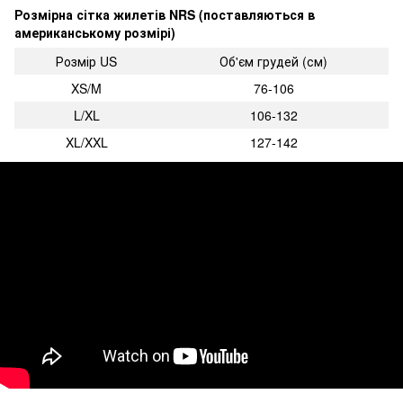
Розмірна сітка жилетів NRS (поставляються в
американському розмірі)
Розмір US
Об'єм грудей (см)
XS/M
76-106
L/XL
106-132
XL/XXL
127-142