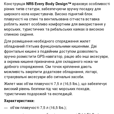
Конструкція
NRS Every Body Design™
враховує особливості
різних типів статури, забезпечуючи зручну посадку для
широкого кола користувачів. Високо піднятий блок
плавучості на спині та вентильована сітчаста вставка
роблять жилет особливо комфортним для використання у
морських, туристичних та рибальських каяках із високою
спинкою сидіння.
Для розміщення необхідного спорядження жилет
обладнаний п'ятьма функціональними кишенями. Дві
фронтальні кишені з подвійним доступом дозволяють
зручно розмістити GPS-навігатор, рацію або інші аксесуари,
а окрема кишеня призначена для складаного ножа чи
дрібного спорядження. Сім точок кріплення дають
можливість закріпити додаткове обладнання, ліхтарі,
страхувальні аксесуари або сигнальні засоби.
Жилет має об'єм плавучості 7,5 л (16,5 lbs.), що забезпечує
високий рівень безпеки під час морських походів,
туристичних подорожей та експедицій.
Характеристики:
об'єм плавучості 7,5 л (16,5 lbs.);