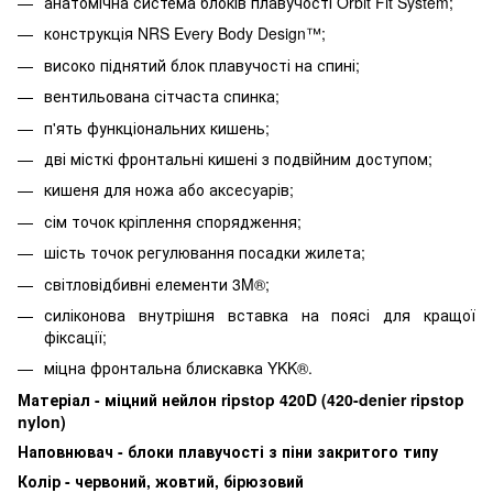
анатомічна система блоків плавучості Orbit Fit System;
конструкція NRS Every Body Design™;
високо піднятий блок плавучості на спині;
вентильована сітчаста спинка;
п'ять функціональних кишень;
дві місткі фронтальні кишені з подвійним доступом;
кишеня для ножа або аксесуарів;
сім точок кріплення спорядження;
шість точок регулювання посадки жилета;
світловідбивні елементи 3M®;
силіконова внутрішня вставка на поясі для кращої
фіксації;
міцна фронтальна блискавка YKK®.
Матеріал - міцний нейлон ripstop 420D (420-denier ripstop
nylon)
Наповнювач - блоки плавучості з піни закритого типу
Колір - червоний, жовтий, бірюзовий