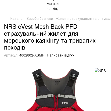
Каталог
Засоби безпеки
Жилети страхувальні та рятувал
NRS cVest Mesh Back PFD -
страхувальний жилет для
морського каякінгу та тривалих
походів
Артикул:
4002802-XSMR
Написати відгук