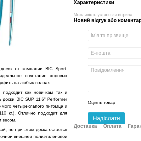
Характеристики
Можливість установки вітрила
Новий відгук або комента
досок от компании BIC Sport.
идеальное сочетание ходовых
ерфить на любых волнах.
 подходит как новичкам так и
доски BIC SUP 11'6" Performer
Оцініть товар
бимого четырехлапого питомца и
10 кг.). Отлично подходит для
Надіслати
м весом.
Доставка
Оплата
Гара
ой, но при этом доска остается
рочной внешней полиэтиленовой