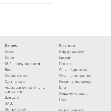
Каталог
Клієнтам
Каяки
Вхід до кабінету
Каное
Каталог
SUP - веслування стоячи
Про нас
Весла
Оплата і доставка
Засоби безпеки
Обмін та повернення
Одяг та взуття
Контактна інформація
Аксесуари для каякінгу та
Блог
запчастини
Угода користувача
Для авто
Прокат
SALE!
БВ пропозиції
Ми в соцмережах