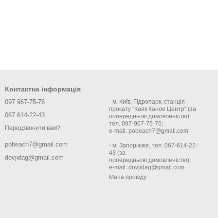
Контактна інформація
097 967-75-76
- м. Київ, Гідропарк, станція
прокату "Каяк Каное Центр" (за
067 614-22-43
попередньою домовленістю).
тел. 097-967-75-76;
Передзвонити вам?
e-mail: pobeach7@gmail.com
pobeach7@gmail.com
- м. Запоріжжя, тел. 067-614-22-
43 (за
dovjidag@gmail.com
попередньою домовленістю);
e-mail: dovjidag@gmail.com
Мапа проїзду