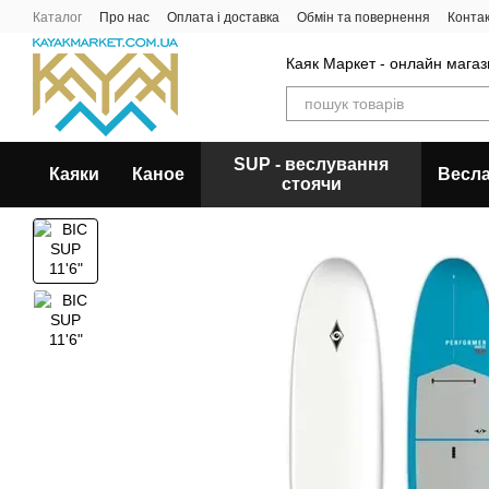
Перейти до основного контенту
Каталог
Про нас
Оплата і доставка
Обмін та повернення
Конта
Каяк Маркет - онлайн магази
SUP - веслування
Каяки
Каное
Весл
стоячи