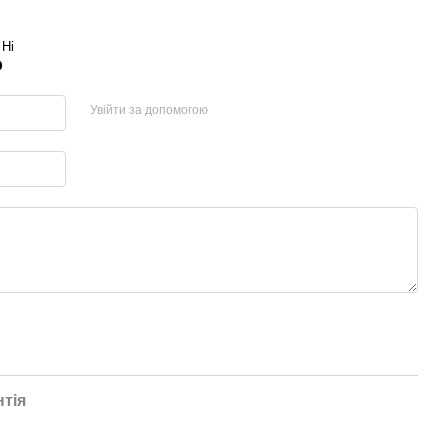
Ні
р
Увійти за допомогою
нтія