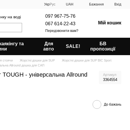
Укр
Рус
UAH
Бажання
Вхід
097 967-75-76
нку на воді
Мій кошик
067 614-22-43
Передзвонити вам?
аякінгу та
Для
БВ
SALE!
ини
авто
пропозиції
я стоячи
Жорсткі дошки для SUP
Жорсткі дошки для SUP BIC Sport
альна Allround дошка для САП
r TOUGH - універсальна Allround
Артикул
3364554
До бажань