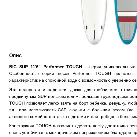
Опис
BIC SUP 11'6" Performer TOUGH
- серия универсальных 
Особенностью серии досок Performer TOUGH является 
характеристик на спокойной воде с возможностью уверенно с
Эта недорогая и надежная доска для гребли стоя отлично
продвинутым SUP-пользователям. Большая грузоподъемность 
TOUGH позволяет легко взять на борт ребенка, девушку, лю
т.д., или использовать САП людьми с большим весом (до 1
активного семейного отдыха с детьми и для гребцов с больши
Конструкция TOUGH позволяет сделать доску достаточно легк
очень устойчивая к механическим повреждениям благодаря п