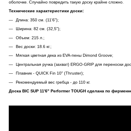
оболочке. Случайно повредить такую доску крайне сложно.
Технические характеристики доски:
Длина: 350 см. (11'6");
Ширина: 82 см. (32,5");
Объем: 215 л.;
Вес доски: 18.6 кг.;
Мягкая цветная дека из EVA-пены Dimond Groove;
Центральная ручка (захват) ERGO-GRIP для переноски дос
Плавник - QUICK Fin 10" (Thruster);
Рекомендуемый вес гребца - до 110 кг.
Доска BIC SUP 11'6" Performer TOUGH сделана по фирмен