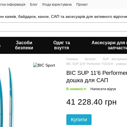
ктна інформація
Блог
Угода користувача
Прокат
н каяків, байдарок, каное, САП та аксесуарів для активного відпочи
Засоби
Одяг та
Аксесуари для к
а
безпеки
взуття
запчаст
Головна
Каталог
SUP - веслуванн
BIC SUP 11'6" Performer TOUGH - універс
BIC SUP 11’6 Performe
дошка для САП
В наявності
Написати відгук
41 228.40 грн
Купити