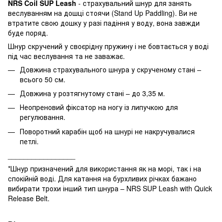
NRS Coil SUP Leash
- страхувальний шнур для занять
веслуванням на дошці стоячи (Stand Up Paddling). Ви не
втратите свою дошку у разі падіння у воду, вона завжди
буде поряд.
Шнур скручений у своєрідну пружину і не бовтається у воді
під час веслування та не заважає.
Довжина страхувального шнура у скрученому стані –
всього 50 см.
Довжина у розтягнутому стані – до 3,35 м.
Неопреновий фіксатор на ногу із липучкою для
регулювання.
Поворотний карабін щоб на шнурі не накручувалися
петлі.
_________________
*Шнур призначений для використання як на морі, так і на
спокійній воді. Для катання на бурхливих річках бажано
вибирати трохи інший тип шнура – NRS SUP Leash with Quick
Release Belt.