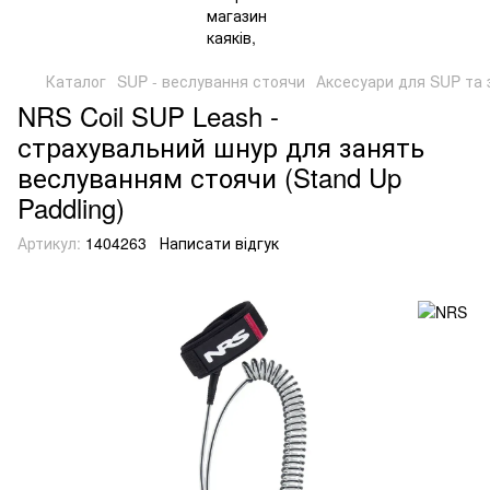
Каталог
SUP - веслування стоячи
Аксесуари для SUP та
NRS Coil SUP Leash -
страхувальний шнур для занять
веслуванням стоячи (Stand Up
Paddling)
Артикул:
1404263
Написати відгук