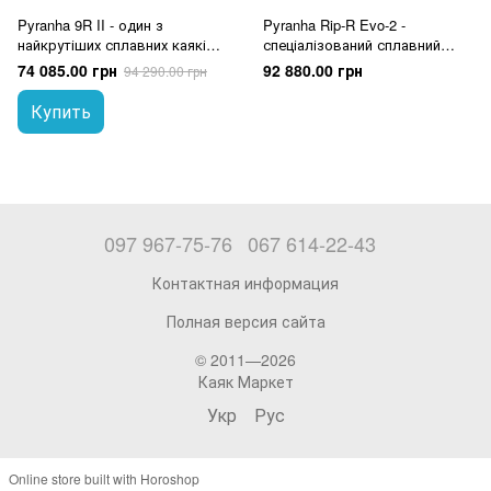
Pyranha 9R II - один з
Pyranha Rip-R Evo-2 -
найкрутіших сплавних каяків
спеціалізований сплавний
від світового лідера
каяк для каяк-кросу
74 085.00 грн
92 880.00 грн
94 290.00 грн
Купить
097 967-75-76
067 614-22-43
Контактная информация
Полная версия сайта
© 2011—2026
Каяк Маркет
Укр
Рус
Online store built with Horoshop