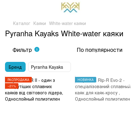
Каталог
Каяки
White-water каяки
Pyranha Kayaks White-water каяки
Фильтр
По популярности
1
Бренд
Pyranha Kayaks
РАСПРОДАЖА
НОВИНКА
−21%