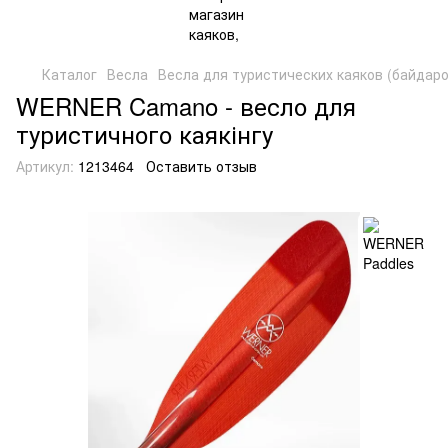
Каталог
Весла
Весла для туристических каяков (байдаро
WERNER Camano - весло для
туристичного каякінгу
Артикул:
1213464
Оставить отзыв