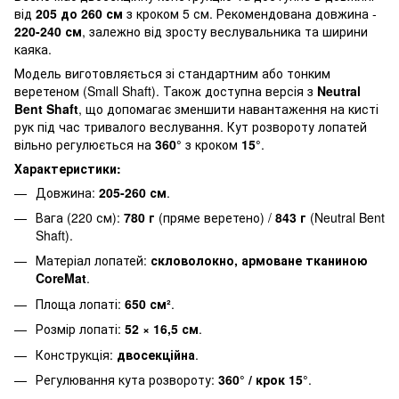
від
205 до 260 см
з кроком 5 см. Рекомендована довжина -
220-240 см
, залежно від зросту веслувальника та ширини
каяка.
Модель виготовляється зі стандартним або тонким
веретеном (Small Shaft). Також доступна версія з
Neutral
Bent Shaft
, що допомагає зменшити навантаження на кисті
рук під час тривалого веслування. Кут розвороту лопатей
вільно регулюється на
360°
з кроком
15°
.
Характеристики:
Довжина:
205-260 см
.
Вага (220 см):
780 г
(пряме веретено) /
843 г
(Neutral Bent
Shaft).
Матеріал лопатей:
скловолокно, армоване тканиною
CoreMat
.
Площа лопаті:
650 см²
.
Розмір лопаті:
52 × 16,5 см
.
Конструкція:
двосекційна
.
Регулювання кута розвороту:
360° / крок 15°
.