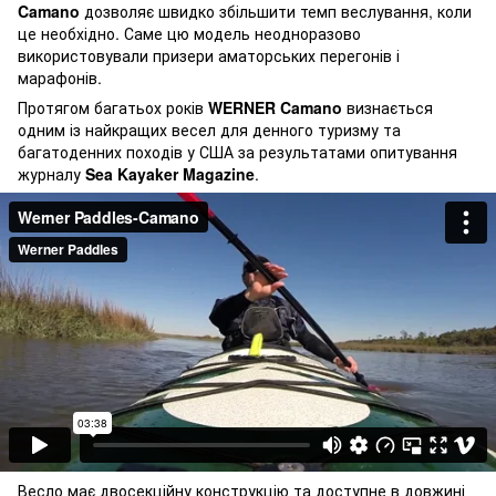
Camano
дозволяє швидко збільшити темп веслування, коли
це необхідно. Саме цю модель неодноразово
використовували призери аматорських перегонів і
марафонів.
Протягом багатьох років
WERNER Camano
визнається
одним із найкращих весел для денного туризму та
багатоденних походів у США за результатами опитування
журналу
Sea Kayaker Magazine
.
Весло має двосекційну конструкцію та доступне в довжині