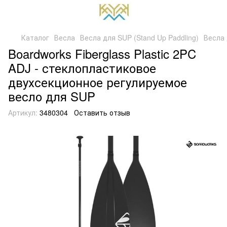
Каталог
Весла
Весла для SUP (Stand Up Paddling)
Весла 
Boardworks Fiberglass Plastic 2PC
ADJ - стеклопластиковое
двухсекционное регулируемое
весло для SUP
Артикул:
3480304
Оставить отзыв