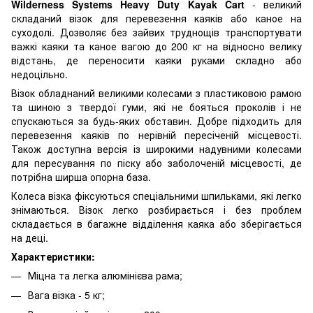
Wilderness Systems Heavy Duty Kayak Cart
- великий
складаний візок для перевезення каяків або каное на
суходолі. Дозволяє без зайвих труднощів транспортувати
важкі каяки та каное вагою до 200 кг на відносно велику
відстань, де переносити каяки руками складно або
недоцільно.
Візок обладнаний великими колесами з пластиковою рамою
та шиною з твердої гуми, які не бояться проколів і не
спускаються за будь-яких обставин. Добре підходить для
перевезення каяків по нерівній пересіченій місцевості.
Також доступна версія із широкими надувними колесами
для пересування по піску або заболоченій місцевості, де
потрібна ширша опорна база.
Колеса візка фіксуються спеціальними шпильками, які легко
знімаються. Візок легко розбирається і без проблем
складається в багажне відділення каяка або зберігається
на деці.
Характеристики:
Міцна та легка алюмінієва рама;
Вага візка - 5 кг;