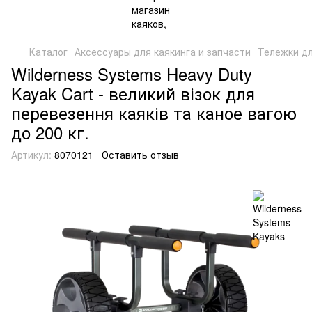
Каталог
Аксессуары для каякинга и запчасти
Тележки дл
Wilderness Systems Heavy Duty
Kayak Cart - великий візок для
перевезення каяків та каное вагою
до 200 кг.
Артикул:
8070121
Оставить отзыв