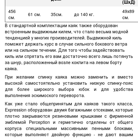
(ШхД)
456
49х89
61 см.
35см.
до 140 кг.
см.
см.
В стандартной комплектации каяк также оборудован
встроенным выдвижным килем, что стало весьма модной
тенденцией у многих производителей. Выдвижной киль
поможет держать курс в случае сильного бокового ветра
или на сильном течении. Для того чтобы задействовать
киль или спрятать его вам достаточно всего лишь потянуть
за шнур, расположенный возле кокпита на левом борту
каяка.
При желании спинку каяка можно заменить и вместо
высокой самостоятельно установить низкую спинку-пояс
для более широкого выбора юбок и для удобства
выполнения эскимоского переворота.
Как уже стало общепринятым для каяков такого класса,
Expression оборудован двумя багажными отсеками, которые
плотно закрываются резиновыми крышками с фирменной
эмблемой Perception и герметично отделены от общего
корпуса специальными массивными пенными блоками,
которые выполняют двойную функцию - не дают вашим