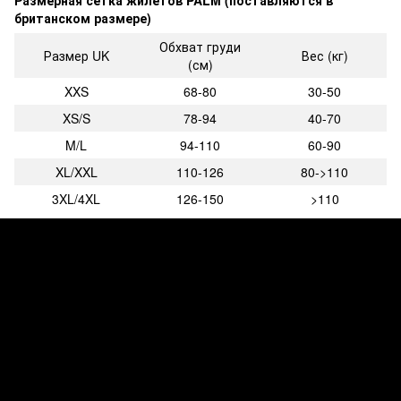
британском размере)
Обхват груди
Размер UK
Вес (кг)
(см)
XXS
68-80
30-50
XS/S
78-94
40-70
M/L
94-110
60-90
XL/XXL
110-126
80->110
3XL/4XL
126-150
>110