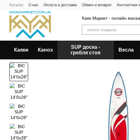
Перейти к основному контенту
Каталог
О нас
Оплата и доставка
Обмен и возврат
Контактная
Каяк Маркет - онлайн магаз
SUP доска -
Каяки
Каноэ
Весла
гребля стоя