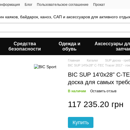
 информация
Блог
Пользовательское соглашение
Прокат
ин каяков, байдарок, каноэ, САП и аксессуаров для активного отды
Средства
Одежда и
Аксессуары дл
безопасности
обувь
запча
Главная
Каталог
SUP доска - гре
BIC SUP 14'0x28" C-TEC Tracer 2017 - г
BIC SUP 14'0x28" C-TE
доска для самых треб
В наличии
Оставить отзыв
117 235.20 грн
Купить