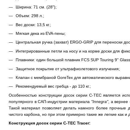
Ширина: 71 см. (28");
Объем: 298 л.;
Вес доски: 13,5 кг.;
Мягкая дека из EVA-пены;
Центральная ручка (захват) ERGO-GRIP для переноски дос
Интегрированные петли на носу и на корме доски для фик
Плавники: один большой плавник FCS SUP Touring 9'' Glass
Защитное покрытие от ультрафиолетового излучения;
Клапан с мембраной GoreTex для автоматического выравни
Рекомендуемый вес гребца - до 110 кг.;
Особенностью конструкции досок серии C-TEC является испо
популярного в САП-индустрии материала
"Innegra"
, а вернее
Такой материал позволяет делать намного более прочные д
чистого карбона, но при этом примерно такие же легкие как и 
Конструкция досок серии C-TEC Tracer: