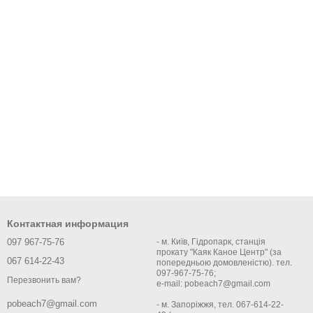
Контактная информация
097 967-75-76
- м. Київ, Гідропарк, станція
прокату "Каяк Каное Центр" (за
067 614-22-43
попередньою домовленістю). тел.
097-967-75-76;
Перезвонить вам?
e-mail: pobeach7@gmail.com
pobeach7@gmail.com
- м. Запоріжжя, тел. 067-614-22-