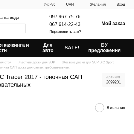
Укр
Рус
UAH
Желания
Вход
097 967-75-76
ха на воде
Мой заказ
067 614-22-43
Перезвонить вам?
я каякинга и
Для
БУ
SALE!
сти
авто
предложения
бля стоя
Жесткие доски для SUP
Жесткие доски для SUP BIC Sport
оночная САП доска для самых требовательных
C Tracer 2017 - гоночная САП
Артикул
2699201
овательных
В желания