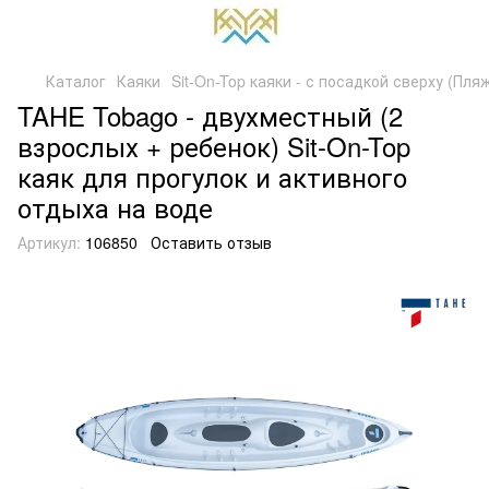
Каталог
Каяки
Sit-On-Top каяки - с посадкой сверху (Пля
TAHE Tobago - двухместный (2
взрослых + ребенок) Sit-On-Top
каяк для прогулок и активного
отдыха на воде
Артикул:
106850
Оставить отзыв