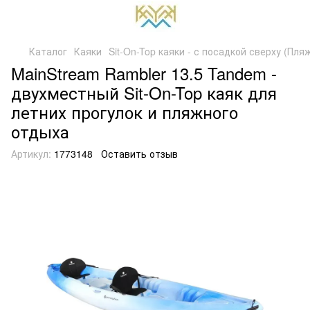
Каталог
Каяки
Sit-On-Top каяки - с посадкой сверху (Пля
MainStream Rambler 13.5 Tandem -
двухместный Sit-On-Top каяк для
летних прогулок и пляжного
отдыха
Артикул:
1773148
Оставить отзыв