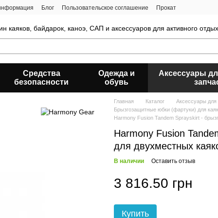
 информация
Блог
Пользовательское соглашение
Прокат
ин каяков, байдарок, каноэ, САП и аксессуаров для активного отды
Средства
Одежда и
Аксессуары дл
безопасности
обувь
запча
Главная
Каталог
Аксессуары для 
Брызгозащитные юбки (фартуки) для кая
Harmony Fusion Tandem Sprayskirt - бры
Harmony Fusion Tandem
для двухместных каяк
В наличии
Оставить отзыв
3 816.50 грн
Купить