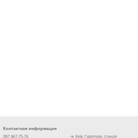
Контактная информация
097 967-75-76
- м. Київ, Гідропарк, станція