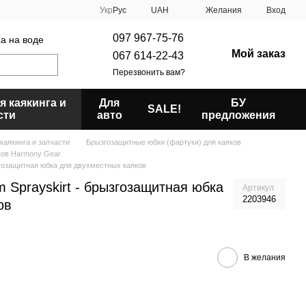
Укр
Рус
UAH
Желания
Вход
097 967-75-76
ха на воде
Мой заказ
067 614-22-43
Перезвонить вам?
я каякинга и
Для
БУ
SALE!
сти
авто
предложения
каякинга и запчасти
Брызгозащитные юбки (фартуки) для каяков
ков Harmony Gear
згозащитная юбка для двухместных каяков
 Sprayskirt - брызгозащитная юбка
Артикул
2203946
ов
В желания